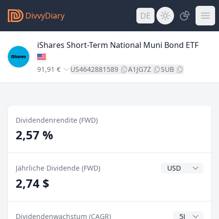
DivvyDiary
DE
iShares Short-Term National Muni Bond ETF
91,91 €
US4642881589
A1JG7Z
SUB
Dividendenrendite (FWD)
2,57 %
Dividendenwähr
Jährliche Dividende (FWD)
2,74 $
CAGR Jahre
Dividendenwachstum (CAGR)