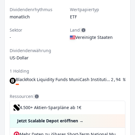
Dividendenrhythmus
Wertpapiertyp
monatlich
ETF
Sektor
Land
-
Vereinigte Staaten
Dividendenwährung
US-Dollar
1 Holding
BlackRock Liquidity Funds MuniCash Institutional Shares
2,94 %
Ressourcen
4.500+ Aktien-Sparpläne ab 1€
Jetzt Scalable Depot eröffnen
→
Mehr Daten zu iShares Short-Term National Muni Bond ETF bei extraETF