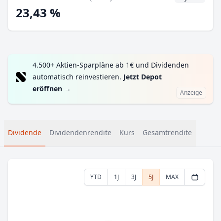
23,43 %
4.500+ Aktien-Sparpläne ab 1€ und Dividenden
automatisch reinvestieren.
Jetzt Depot
eröffnen
→
Anzeige
Dividende
Dividendenrendite
Kurs
Gesamtrendite
YTD
1J
3J
5J
MAX