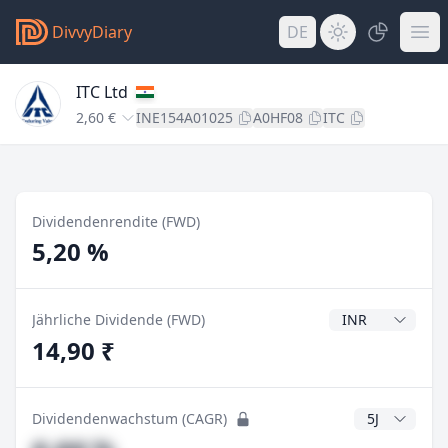
DivvyDiary
DE
ITC Ltd
2,60 €
INE154A01025
A0HF08
ITC
Dividendenrendite (FWD)
5,20 %
Dividendenwähr
Jährliche Dividende (FWD)
14,90 ₹
CAGR Jahre
Dividendenwachstum (CAGR)