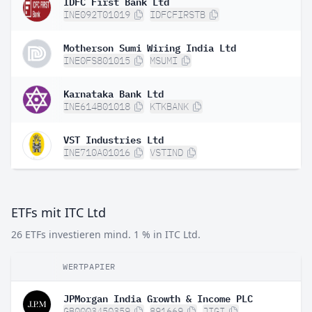
IDFC First Bank Ltd
INE092T01019
IDFCFIRSTB
Motherson Sumi Wiring India Ltd
INE0FS801015
MSUMI
Karnataka Bank Ltd
INE614B01018
KTKBANK
VST Industries Ltd
INE710A01016
VSTIND
ETFs mit ITC Ltd
26 ETFs investieren mind. 1 % in ITC Ltd.
WERTPAPIER
JPMorgan India Growth & Income PLC
GB0003450359
891669
JIGI