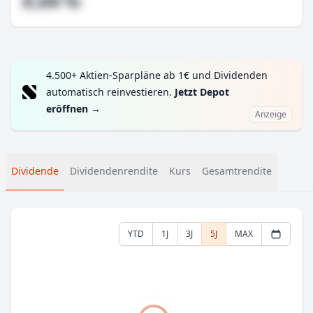
#,## %
4.500+ Aktien-Sparpläne ab 1€ und Dividenden
automatisch reinvestieren.
Jetzt Depot
eröffnen
→
Anzeige
Dividende
Dividendenrendite
Kurs
Gesamtrendite
YTD
1J
3J
5J
MAX