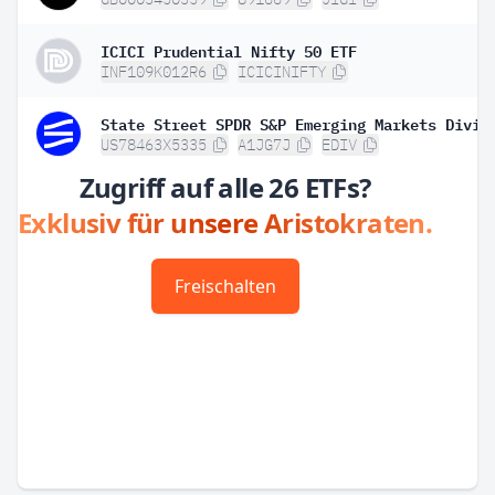
ICICI Prudential Nifty 50 ETF
INF109K012R6
ICICINIFTY
US78463X5335
A1JG7J
EDIV
Zugriff auf alle 26 ETFs?
Exklusiv für unsere Aristokraten.
Freischalten