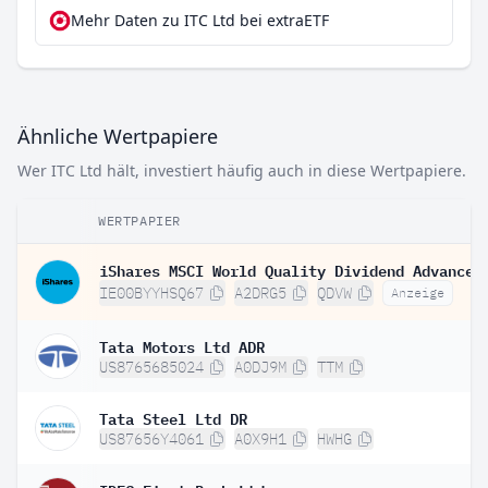
Mehr Daten zu ITC Ltd bei extraETF
Ähnliche Wertpapiere
Wer ITC Ltd hält, investiert häufig auch in diese Wertpapiere.
WERTPAPIER
IE00BYYHSQ67
A2DRG5
QDVW
Anzeige
Tata Motors Ltd ADR
US8765685024
A0DJ9M
TTM
Tata Steel Ltd DR
US87656Y4061
A0X9H1
HWHG