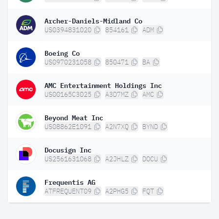
Archer-Daniels-Midland Co
US0394831020
854161
ADM
Boeing Co
US0970231058
850471
BA
AMC Entertainment Holdings Inc
US00165C3025
A3D7MZ
AMC
Beyond Meat Inc
US08862E1091
A2N7XQ
BYND
Docusign Inc
US2561631068
A2JHLZ
DOCU
Frequentis AG
ATFREQUENT09
A2PHG5
FQT