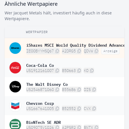
Ähnliche Wertpapiere
Wer Jacquet Metals hält, investiert häufig auch in diese
Wertpapiere.
WERTPAPIER
IE00BYYHSQ67
A2DRG5
QDVW
Anzeige
Coca-Cola Co
US1912161007
850663
KO
The Walt Disney Co
US2546871060
855686
DIS
Chevron Corp
US1667641005
852552
CVX
BioNTech SE ADR
US09075V1026
A2PSR2
BNTX