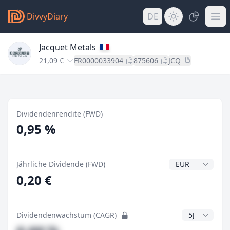
DivvyDiary
DE
Jacquet Metals
21,09 €
FR0000033904
875606
JCQ
Dividendenrendite (FWD)
0,95 %
Dividendenwähr
Jährliche Dividende (FWD)
0,20 €
CAGR Jahre
Dividendenwachstum (CAGR)