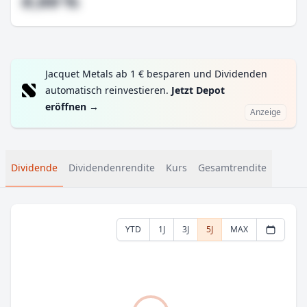
#,## %
Jacquet Metals ab 1 € besparen und Dividenden
automatisch reinvestieren.
Jetzt Depot
eröffnen
→
Anzeige
Dividende
Dividendenrendite
Kurs
Gesamtrendite
YTD
1J
3J
5J
MAX