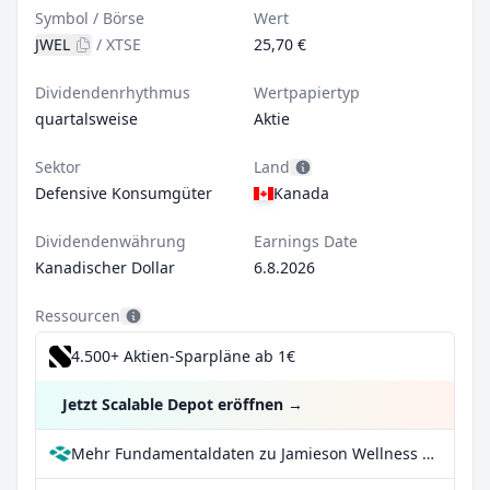
Symbol / Börse
Wert
JWEL
/
XTSE
25,70 €
Dividendenrhythmus
Wertpapiertyp
quartalsweise
Aktie
Sektor
Land
Defensive Konsumgüter
Kanada
Dividendenwährung
Earnings Date
Kanadischer Dollar
6.8.2026
Ressourcen
4.500+ Aktien-Sparpläne ab 1€
Jetzt Scalable Depot eröffnen
→
Mehr Fundamentaldaten zu Jamieson Wellness Inc bei Parqet