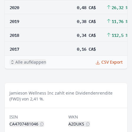
2020
0,48 CA$
26,32 %
2019
0,38 CA$
11,76 %
2018
0,34 CA$
112,5 %
2017
0,16 CA$
Alle aufklappen
CSV Export
Jamieson Wellness Inc zahlt eine Dividendenrendite
(FWD) von 2,41 %.
ISIN
WKN
CA4707481046
A2DUKS