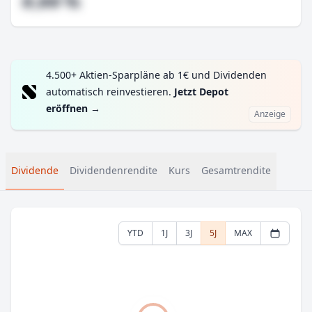
#,## %
4.500+ Aktien-Sparpläne ab 1€ und Dividenden
automatisch reinvestieren.
Jetzt Depot
eröffnen
→
Anzeige
Dividende
Dividendenrendite
Kurs
Gesamtrendite
YTD
1J
3J
5J
MAX