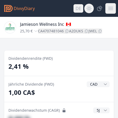
DivvyDiary
DE
Jamieson Wellness Inc
25,70 €
CA4707481046
A2DUKS
JWEL
Dividendenrendite (FWD)
2,41 %
Dividendenwähr
Jährliche Dividende (FWD)
1,00 CA$
CAGR Jahre
Dividendenwachstum (CAGR)