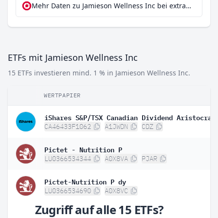
Mehr Daten zu Jamieson Wellness Inc bei extraETF
ETFs mit Jamieson Wellness Inc
15 ETFs investieren mind. 1 % in Jamieson Wellness Inc.
WERTPAPIER
CA46433F1062
A1JWDN
CDZ
Pictet - Nutrition P
LU0366534344
A0X8VA
PJAR
Pictet-Nutrition P dy
LU0366534690
A0X8VC
Zugriff auf alle 15 ETFs?