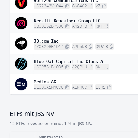
US92343V1044
868402
VZ
Reckitt Benckiser Group PLC
GB00BSZBP530
A420TB
RKT
JD.com Inc
KYG8208B1014
A2P5N8
09618
Blue Owl Capital Inc Class A
US09581B1035
A2QPLU
OWL
Medios AG
DE000A1MMCC8
A1MMCC
ILM1
ETFs mit JBS NV
12 ETFs investieren mind. 1 % in JBS NV.
WERTPAPIER