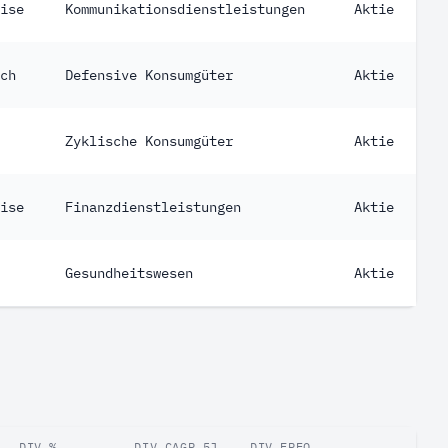
ise
Kommunikationsdienstleistungen
Aktie
ch
Defensive Konsumgüter
Aktie
Zyklische Konsumgüter
Aktie
ise
Finanzdienstleistungen
Aktie
Gesundheitswesen
Aktie
DIV.%
DIV.CAGR 5J
DIV.FREQ.