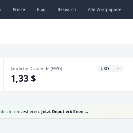
n
Preise
Blog
Research
Alle
Wertpapiere
Dividendenwähru
Jährliche Dividende (FWD)
1,33 $
tisch reinvestieren.
Jetzt Depot eröffnen
→