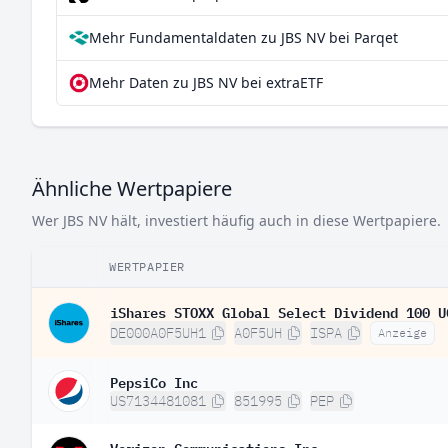
Mehr Fundamentaldaten zu JBS NV bei Parqet
Mehr Daten zu JBS NV bei extraETF
Ähnliche Wertpapiere
Wer JBS NV hält, investiert häufig auch in diese Wertpapiere.
WERTPAPIER
iShares STOXX Global Select Dividend 100 U
DE000A0F5UH1
A0F5UH
ISPA
Anzeige
PepsiCo Inc
US7134481081
851995
PEP
Verizon Communications Inc