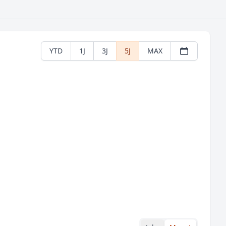
YTD
1J
3J
5J
MAX