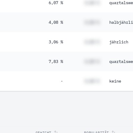
6,07 %
#,## %
quartalswe
4,08 %
#,## %
halbjährli
3,06 %
#,## %
jährlich
7,83 %
#,## %
quartalswe
-
#,## %
keine
GEWICHT
POPULARITÄT