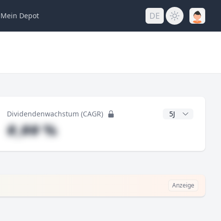
DE
Mein
Depot
ng
CAGR Jahre
Dividendenwachstum (CAGR)
#,## %
Anzeige