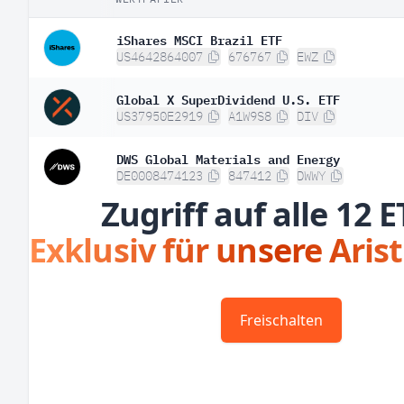
iShares MSCI Brazil ETF
US4642864007
676767
EWZ
Global X SuperDividend U.S. ETF
US37950E2919
A1W9S8
DIV
DWS Global Materials and Energy
DE0008474123
847412
DWWY
Zugriff auf alle 12 E
Exklusiv für unsere Aris
Freischalten