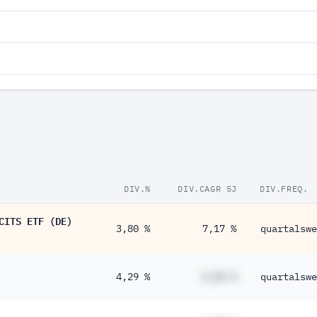
DIV.%
DIV.CAGR 5J
DIV.FREQ.
CITS ETF (DE)
3,80 %
7,17 %
quartalswe
4,29 %
#,## %
quartalswe