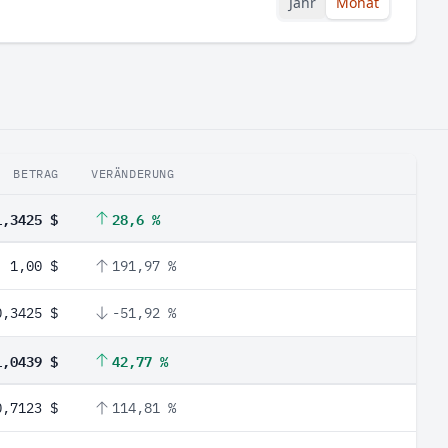
Jahr
Monat
BETRAG
VERÄNDERUNG
1,3425 $
28,6 %
1,00 $
191,97 %
0,3425 $
-51,92 %
1,0439 $
42,77 %
0,7123 $
114,81 %