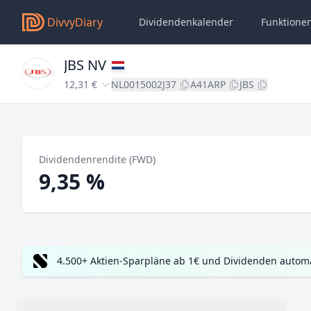
DivvyDiary
Dividendenkalender
Funktione
JBS NV
12,31 €
NL0015002J37
A41ARP
JBS
Dividendenrendite (FWD)
9,35 %
4.500+ Aktien-Sparpläne ab 1€ und Dividenden automa