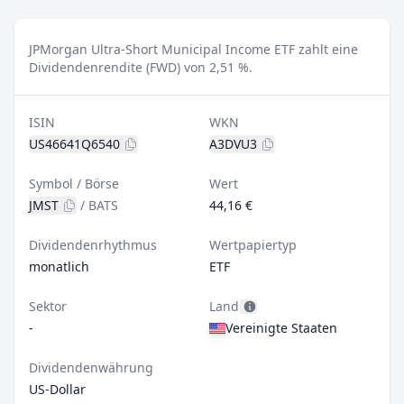
JPMorgan Ultra-Short Municipal Income ETF zahlt eine
Dividendenrendite (FWD) von 2,51 %.
ISIN
WKN
US46641Q6540
A3DVU3
Symbol / Börse
Wert
JMST
/
BATS
44,16 €
Dividendenrhythmus
Wertpapiertyp
monatlich
ETF
Sektor
Land
-
Vereinigte Staaten
Dividendenwährung
US-Dollar