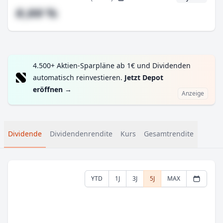
#,## %
4.500+ Aktien-Sparpläne ab 1€ und Dividenden
automatisch reinvestieren.
Jetzt Depot
eröffnen
→
Anzeige
Dividende
Dividendenrendite
Kurs
Gesamtrendite
YTD
1J
3J
5J
MAX