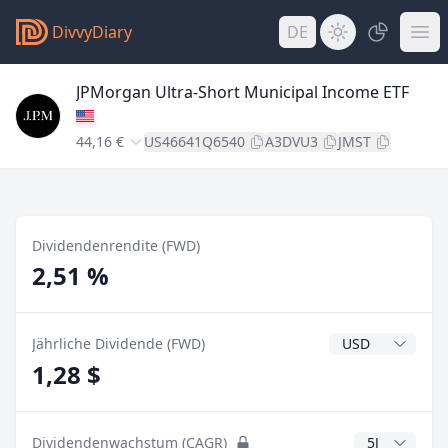
DivvyDiary
DE
JPMorgan Ultra-Short Municipal Income ETF
44,16 €
US46641Q6540
A3DVU3
JMST
Dividendenrendite (FWD)
2,51 %
Dividendenwähr
Jährliche Dividende (FWD)
1,28 $
CAGR Jahre
Dividendenwachstum (CAGR)