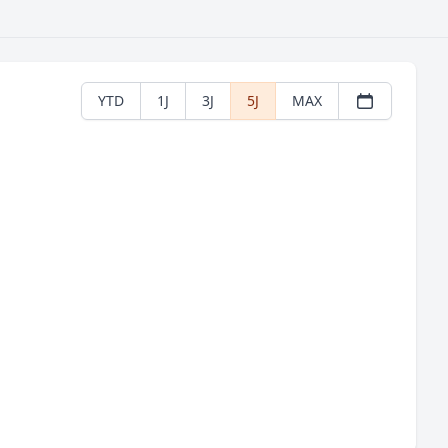
YTD
1J
3J
5J
MAX