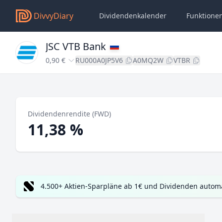
DivvyDiary
Dividendenkalender
Funktione
JSC VTB Bank
0,90 €
RU000A0JP5V6
A0MQ2W
VTBR
Dividendenrendite (FWD)
11,38 %
4.500+ Aktien-Sparpläne ab 1€ und Dividenden automa