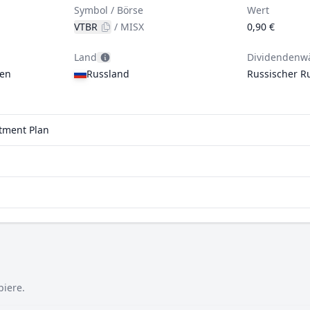
Symbol / Börse
Wert
VTBR
/
MISX
0,90 €
Land
Dividendenw
gen
Russland
Russischer R
stment Plan
piere.