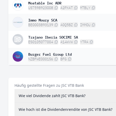
Moatable Inc ADR
US7598923008
A2PXAT
MTBLY
Immo Moury SCA
BE0003893139
A0Q5BZ
IMMOU
Trajano Iberia SOCIMI SA
ES0105077004
A14WVW
YTRA
Burger Fuel Group Ltd
NZBFWE0001S6
BFG
Häufig gestellte Fragen zu JSC VTB Bank
Wie viel Dividende zahlt JSC VTB Bank?
Wie hoch ist die Dividendenrendite von JSC VTB Bank?