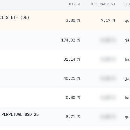
DIV.%
DIV.CAGR 5J
DI
CITS ETF (DE)
3,80 %
7,17 %
qu
174,02 %
#,## %
jä
31,14 %
#,## %
ha
40,21 %
#,## %
jä
0,00 %
#,## %
ha
 PERPETUAL USD 25
8,71 %
#,## %
qu