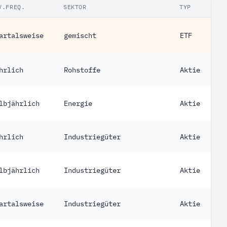
V.FREQ.
SEKTOR
TYP
artalsweise
gemischt
ETF
hrlich
Rohstoffe
Aktie
lbjährlich
Energie
Aktie
hrlich
Industriegüter
Aktie
lbjährlich
Industriegüter
Aktie
artalsweise
Industriegüter
Aktie