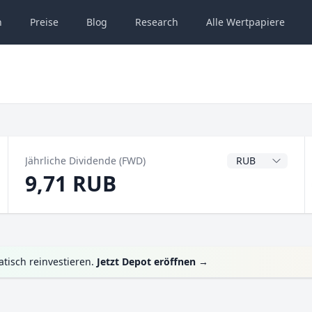
n
Preise
Blog
Research
Alle
Wertpapiere
Dividendenwähru
Jährliche Dividende (FWD)
9,71 RUB
tisch reinvestieren.
Jetzt Depot eröffnen
→