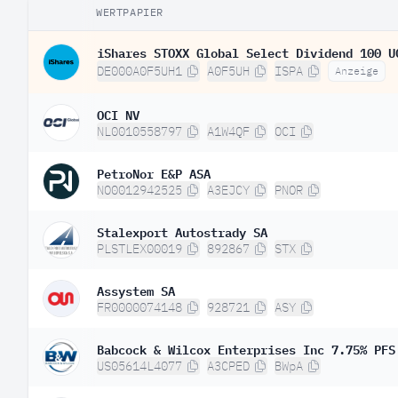
WERTPAPIER
iShares STOXX Global Select Dividend 100 U
DE000A0F5UH1
A0F5UH
ISPA
Anzeige
OCI NV
NL0010558797
A1W4QF
OCI
PetroNor E&P ASA
NO0012942525
A3EJCY
PNOR
Stalexport Autostrady SA
PLSTLEX00019
892867
STX
Assystem SA
FR0000074148
928721
ASY
Babcock & Wilcox Enterprises Inc 7.75% PFS
US05614L4077
A3CPED
BWpA