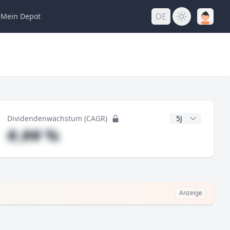
DE
Mein
Depot
ng
CAGR Jahre
Dividendenwachstum (CAGR)
#,## %
Anzeige