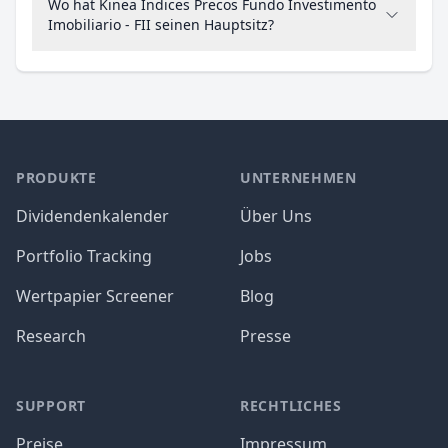
Wo hat Kinea Indices Precos Fundo Investimento
Imobiliario - FII seinen Hauptsitz?
PRODUKTE
UNTERNEHMEN
Dividendenkalender
Über Uns
Portfolio Tracking
Jobs
Wertpapier Screener
Blog
Research
Presse
SUPPORT
RECHTLICHES
Preise
Impressum