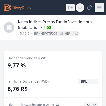
DivvyDiary
DE
Kinea Indices Precos Fundo Investimento
Imobiliario - FII
15,16 €
BRKNIPCTF001
KNIP11
Dividendenrendite (FWD)
9,77 %
Dividendenwähr
Jährliche Dividende (FWD)
8,76 R$
CAGR Jahre
Dividendenwachstum (CAGR)