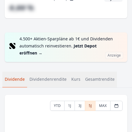
#,## %
4.500+ Aktien-Sparpläne ab 1€ und Dividenden
automatisch reinvestieren.
Jetzt Depot
eröffnen
→
Anzeige
Dividende
Dividendenrendite
Kurs
Gesamtrendite
YTD
1J
3J
5J
MAX