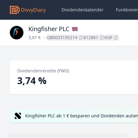
DivvyDiary
Dividendenkalender
Funktione
Kingfisher PLC
3,87 €
GB0033195214
812861
KGF
Dividendenrendite (FWD)
3,74 %
Kingfisher PLC ab 1 € besparen und Dividenden autom