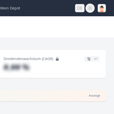
DE
Mein
Depot
ng
CAGR Jahre
Dividendenwachstum (CAGR)
#,## %
Anzeige