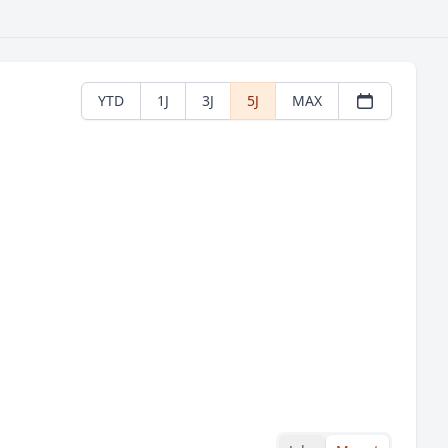
YTD
1J
3J
5J
MAX