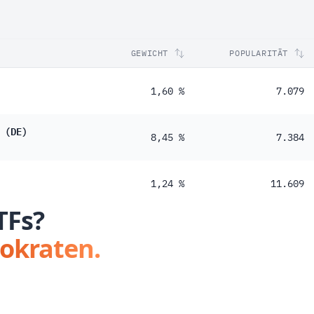
GEWICHT
POPULARITÄT
1,60 %
7.079
 (DE)
8,45 %
7.384
1,24 %
11.609
TFs?
tokraten.