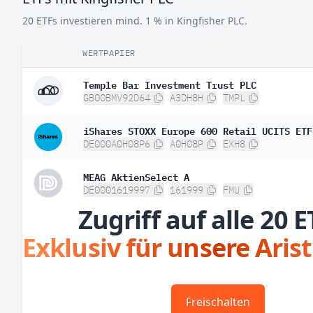
20 ETFs investieren mind. 1 % in Kingfisher PLC.
WERTPAPIER
Temple Bar Investment Trust PLC
GB00BMV92D64
A3DH8H
TMPL
iShares STOXX Europe 600 Retail UCITS ETF
DE000A0H08P6
A0H08P
EXH8
MEAG AktienSelect A
DE0001619997
161999
FMU
Zugriff auf alle 20 E
Exklusiv für unsere Aris
Freischalten