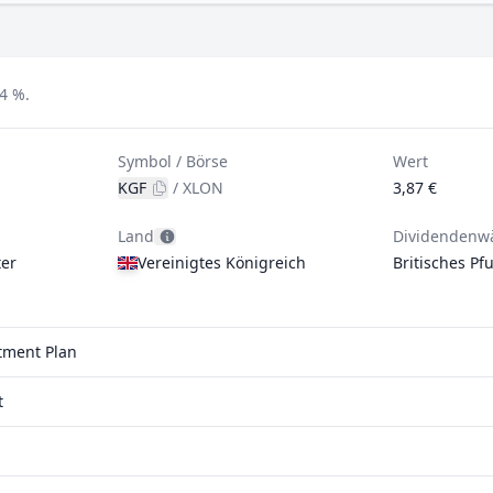
4 %.
Symbol / Börse
Wert
KGF
/
XLON
3,87 €
Land
Dividendenw
er
Vereinigtes Königreich
Britisches Pf
stment Plan
t