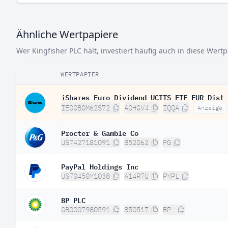
Ähnliche Wertpapiere
Wer Kingfisher PLC hält, investiert häufig auch in diese Wertp
WERTPAPIER
iShares Euro Dividend UCITS ETF EUR Dist
IE00B0M62S72
A0HGV4
IQQA
Anzeige
Procter & Gamble Co
US7427181091
852062
PG
PayPal Holdings Inc
US70450Y1038
A14R7U
PYPL
BP PLC
GB0007980591
850517
BP.