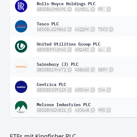
Rolls-Royce Holdings PLC
GB00B63H8491
A1H81L
RR.
Tesco PLC
GB00BLGZ9862
A2QQMK
TSCO
United Utilities Group PLC
GB00B39J2M42
A0Q4EC
UU.
Sainsbury (J) PLC
GB00B019KW72
A0B6G0
SBRY
Centrica PLC
GB00B033F229
A0DK6K
CNA
Melrose Industries PLC
GB00BNGDN821
A3D648
MRO
ETFs mit Kingfisher PLC