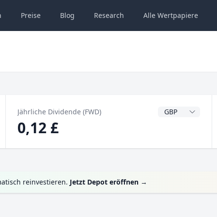
n
Preise
Blog
Research
Alle
Wertpapiere
Dividendenwähru
Jährliche Dividende (FWD)
0,12 £
atisch reinvestieren.
Jetzt Depot eröffnen
→