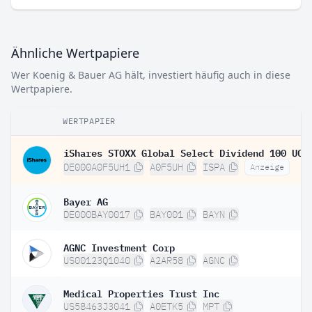
Ähnliche Wertpapiere
Wer Koenig & Bauer AG hält, investiert häufig auch in diese
Wertpapiere.
WERTPAPIER
DE000A0F5UH1
A0F5UH
ISPA
Anzeige
Bayer AG
DE000BAY0017
BAY001
BAYN
AGNC Investment Corp
US00123Q1040
A2AR58
AGNC
Medical Properties Trust Inc
US58463J3041
A0ETK5
MPT