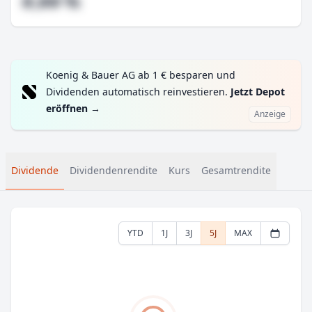
#,## %
Koenig & Bauer AG ab 1 € besparen und
Dividenden automatisch reinvestieren.
Jetzt Depot
eröffnen
→
Anzeige
Dividende
Dividendenrendite
Kurs
Gesamtrendite
YTD
1J
3J
5J
MAX