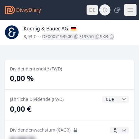
DivvyDiary
DE
Koenig & Bauer AG
8,93 €
DE0007193500
719350
SKB
Dividendenrendite (FWD)
0,00 %
Dividendenwähr
Jährliche Dividende (FWD)
0,00 €
CAGR Jahre
Dividendenwachstum (CAGR)