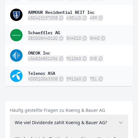
ARMOUR Residential REIT Inc
US0423157058
A3EUUD
ARR
Schaeffler AG
DE000SHA0100
SHA010
SHA0
ONEOK Inc
US6826801036
911060
OKE
Telenor ASA
NO0010063308
591260
TEL
Häufig gestellte Fragen zu Koenig & Bauer AG
Wie viel Dividende zahlt Koenig & Bauer AG?