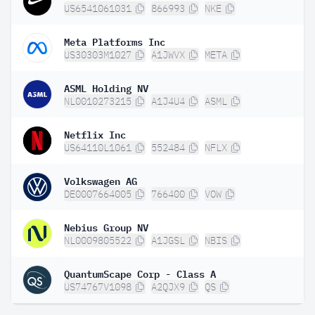
US6541061031
866993
NKE
Meta Platforms Inc
US30303M1027
A1JWVX
META
ASML Holding NV
NL0010273215
A1J4U4
ASML
Netflix Inc
US64110L1061
552484
NFLX
Volkswagen AG
DE0007664005
766400
VOW
Nebius Group NV
NL0009805522
A1JGSL
NBIS
QuantumScape Corp - Class A
US74767V1098
A2QJX9
QS