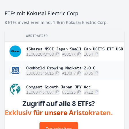
ETFs mit Kokusai Electric Corp
8 ETFs investieren mind. 1 % in Kokusai Electric Corp.
WERTPAPIER
IE00B2QWDY88
A0Q1YX
IUS4
ÖkoWorld Growing Markets 2.0 C
LU0800346016
A1J0HV
WXO6
Comgest Growth Japan JPY Acc
IE0004767087
631026
WYZ2
Zugriff auf alle 8 ETFs?
Exklusiv für unsere Aristokraten.