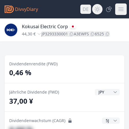
DivvyDiary
DE
Kokusai Electric Corp
44,30 €
JP3293330001
A3EWFS
6525
Dividendenrendite (FWD)
0,46 %
Dividendenwähr
Jährliche Dividende (FWD)
37,00 ¥
CAGR Jahre
Dividendenwachstum (CAGR)