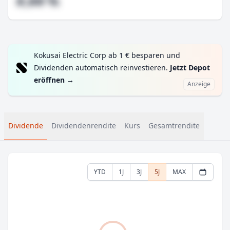
#,## %
Kokusai Electric Corp ab 1 € besparen und
Dividenden automatisch reinvestieren.
Jetzt Depot
eröffnen
→
Anzeige
Dividende
Dividendenrendite
Kurs
Gesamtrendite
YTD
1J
3J
5J
MAX