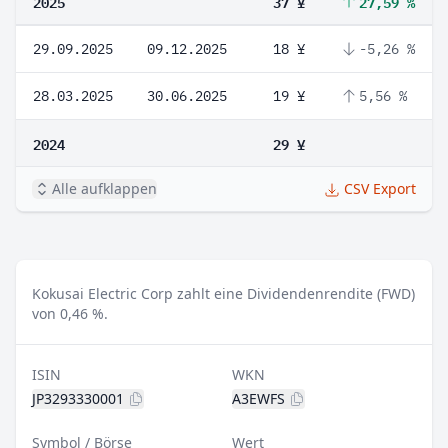
2025
37 ¥
27,59 %
29.09.2025
09.12.2025
18 ¥
-5,26 %
28.03.2025
30.06.2025
19 ¥
5,56 %
2024
29 ¥
Alle aufklappen
CSV Export
Kokusai Electric Corp zahlt eine Dividendenrendite (FWD)
von 0,46 %.
ISIN
WKN
JP3293330001
A3EWFS
Symbol / Börse
Wert