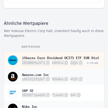
Ähnliche Wertpapiere
Wer Kokusai Electric Corp hält, investiert häufig auch in diese
Wertpapiere.
WERTPAPIER
iShares Euro Dividend UCITS ETF EUR Dist
IE00B0M62S72
A0HGV4
IQQA
Anzeige
Amazon.com Inc
US0231351067
906866
AMZN
SAP SE
DE0007164600
716460
SAP
Nike Inc