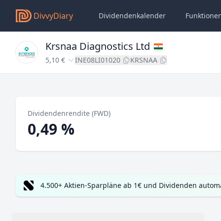
DivvyDiary
Dividendenkalender
Funktione
Krsnaa Diagnostics Ltd
5,10 €
INE08LI01020
KRSNAA
Dividendenrendite (FWD)
0,49 %
4.500+ Aktien-Sparpläne ab 1€ und Dividenden automa