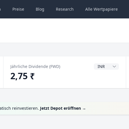
n
Preise
Blog
Research
Alle
Wertpapiere
Dividendenwähru
Jährliche Dividende (FWD)
2,75 ₹
tisch reinvestieren.
Jetzt Depot eröffnen
→