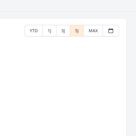
YTD
1J
3J
5J
MAX