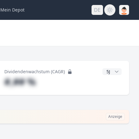
DE
Mein
Depot
ng
CAGR Jahre
Dividendenwachstum (CAGR)
#,## %
Anzeige