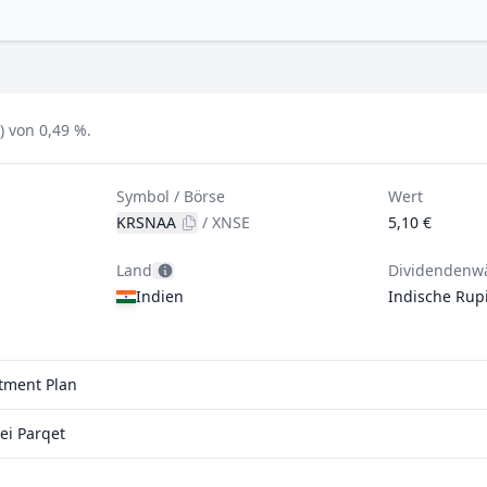
) von 0,49 %.
Symbol / Börse
Wert
KRSNAA
/
XNSE
5,10 €
Land
Dividendenw
Indien
Indische Rup
stment Plan
ei Parqet