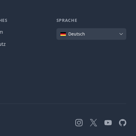
HES
SPRACHE
Sprache
um
Deutsch
utz
Instagram
X
YouTube
GitHub