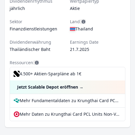
Dividendenrhythmus
Wertpapiertyp
jährlich
Aktie
Sektor
Land
Finanzdienstleistungen
Thailand
Dividendenwährung
Earnings Date
Thailändischer Baht
21.7.2025
Ressourcen
4.500+ Aktien-Sparpläne ab 1€
Jetzt Scalable Depot eröffnen
→
Mehr Fundamentaldaten zu Krungthai Card PCL Units Non-Voting Depository Receipts bei Parqet
Mehr Daten zu Krungthai Card PCL Units Non-Voting Depository Receipts bei extraETF