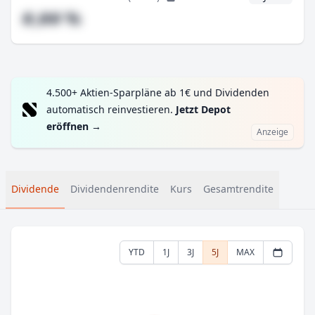
#,## %
4.500+ Aktien-Sparpläne ab 1€ und Dividenden
automatisch reinvestieren.
Jetzt Depot
eröffnen
→
Anzeige
Dividende
Dividendenrendite
Kurs
Gesamtrendite
YTD
1J
3J
5J
MAX