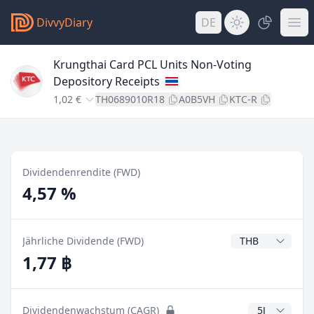
DivvyDiary
DE
Krungthai Card PCL Units Non-Voting
Depository Receipts
1,02 €
TH0689010R18
A0B5VH
KTC-R
Dividendenrendite (FWD)
4,57 %
Dividendenwähr
Jährliche Dividende (FWD)
1,77 ฿
CAGR Jahre
Dividendenwachstum (CAGR)