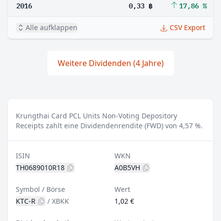
2016
0,33 ฿
17,86 %
Alle aufklappen
CSV Export
Weitere Dividenden (4 Jahre)
Krungthai Card PCL Units Non-Voting Depository
Receipts zahlt eine Dividendenrendite (FWD) von 4,57 %.
ISIN
WKN
TH0689010R18
A0B5VH
Symbol / Börse
Wert
KTC-R
/
XBKK
1,02 €