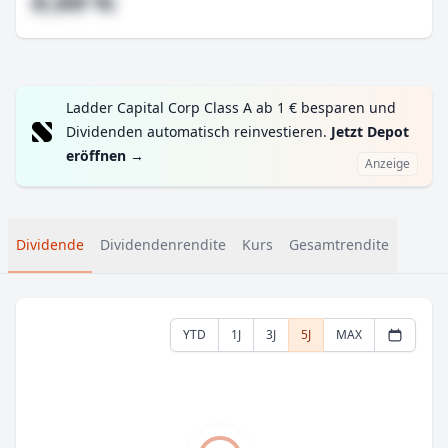
#,## %
Ladder Capital Corp Class A ab 1 € besparen und
Dividenden automatisch reinvestieren.
Jetzt Depot
eröffnen
→
Anzeige
Dividende
Dividendenrendite
Kurs
Gesamtrendite
YTD
1J
3J
5J
MAX