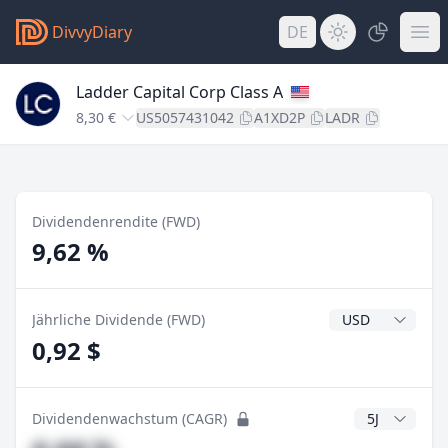
DivvyDiary
DE
Ladder Capital Corp Class A
8,30 €
US5057431042
A1XD2P
LADR
Dividendenrendite (FWD)
9,62 %
Dividendenwähr
Jährliche Dividende (FWD)
0,92 $
CAGR Jahre
Dividendenwachstum (CAGR)