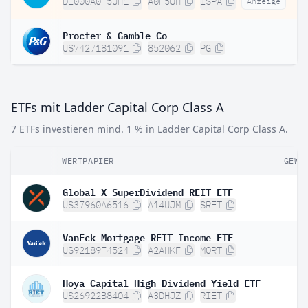
DE000A0F5UH1
A0F5UH
ISPA
Anzeige
Procter & Gamble Co
US7427181091
852062
PG
ETFs mit Ladder Capital Corp Class A
7 ETFs investieren mind. 1 % in Ladder Capital Corp Class A.
WERTPAPIER
GEWI
Global X SuperDividend REIT ETF
US37960A6516
A14UJM
SRET
VanEck Mortgage REIT Income ETF
US92189F4524
A2AHKF
MORT
Hoya Capital High Dividend Yield ETF
US26922B8404
A3DHJZ
RIET