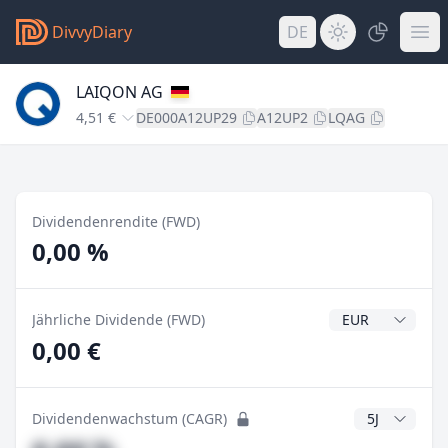
DivvyDiary
DE
LAIQON AG
4,51 €
DE000A12UP29
A12UP2
LQAG
Dividendenrendite (FWD)
0,00 %
Dividendenwähr
Jährliche Dividende (FWD)
0,00 €
CAGR Jahre
Dividendenwachstum (CAGR)