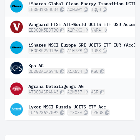
IE00B1XNHC34
A0MW0M
IQQH
IE00BK5BQT80
A2PKXG
VWRA
iShares MSCI Europe SRI UCITS ETF EUR (Acc)
IE00B52VJ196
A1H7ZS
IUSK
Kps AG
DE000A1A6V48
A1A6V4
KSC
Agrana Beteiligungs AG
AT000AGRANA3
A2NB37
AGR
Lyxor MSCI Russia UCITS ETF Acc
LU1923627092
LYX0XV
LYRUS