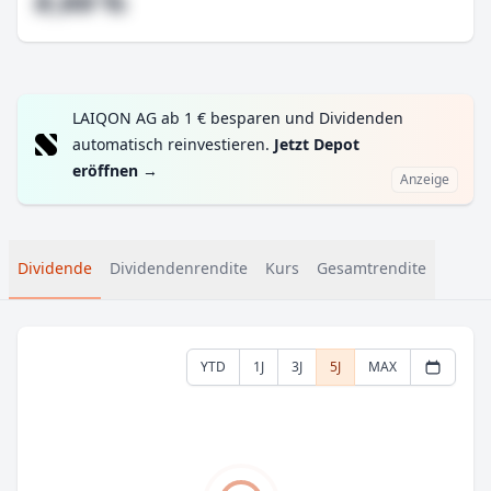
#,## %
LAIQON AG ab 1 € besparen und Dividenden
automatisch reinvestieren.
Jetzt Depot
eröffnen
→
Anzeige
Dividende
Dividendenrendite
Kurs
Gesamtrendite
YTD
1J
3J
5J
MAX