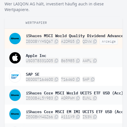
Wer LAIQON AG hält, investiert häufig auch in diese
Wertpapiere.
WERTPAPIER
IE00BYYHSQ67
A2DRG5
QDVW
Anzeige
Apple Inc
US0378331005
865985
AAPL
SAP SE
DE0007164600
716460
SAP
iShares Core MSCI World UCITS ETF USD (Acc)
IE00B4L5Y983
A0RPWH
EUNL
iShares Core MSCI EM IMI UCITS ETF USD (Acc)
IE00BKM4GZ66
A111X9
IS3N