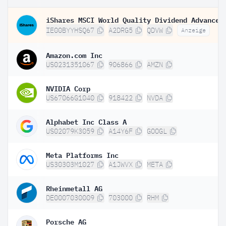
IE00BYYHSQ67
A2DRG5
QDVW
Anzeige
Amazon.com Inc
US0231351067
906866
AMZN
NVIDIA Corp
US67066G1040
918422
NVDA
Alphabet Inc Class A
US02079K3059
A14Y6F
GOOGL
Meta Platforms Inc
US30303M1027
A1JWVX
META
Rheinmetall AG
DE0007030009
703000
RHM
Porsche AG