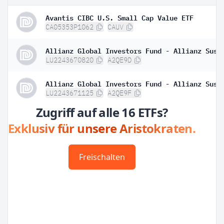
Avantis CIBC U.S. Small Cap Value ETF
CA05353P1062
CAUV
LU2243670820
A2QE9D
LU2243671125
A2QE9F
Zugriff auf alle 16 ETFs?
Exklusiv für unsere Aristokraten.
Freischalten