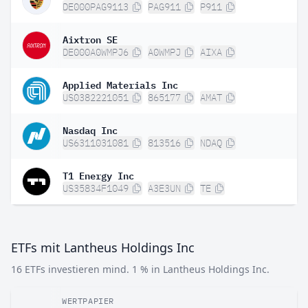
DE000PAG9113
PAG911
P911
Aixtron SE
DE000A0WMPJ6
A0WMPJ
AIXA
Applied Materials Inc
US0382221051
865177
AMAT
Nasdaq Inc
US6311031081
813516
NDAQ
T1 Energy Inc
US35834F1049
A3E3UN
TE
ETFs mit Lantheus Holdings Inc
16 ETFs investieren mind. 1 % in Lantheus Holdings Inc.
WERTPAPIER