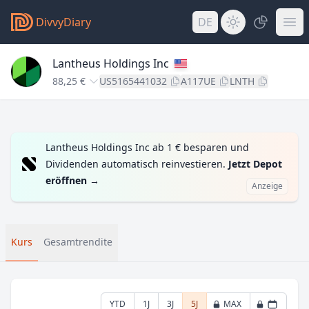
DivvyDiary
DE
Lantheus Holdings Inc
88,25 €
US5165441032
A117UE
LNTH
Lantheus Holdings Inc ab 1 € besparen und
Dividenden automatisch reinvestieren.
Jetzt Depot
eröffnen
→
Anzeige
Kurs
Gesamtrendite
YTD
1J
3J
5J
MAX