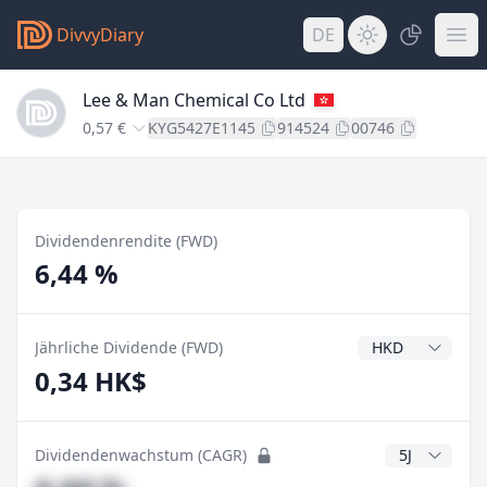
DivvyDiary
DE
Lee & Man Chemical Co Ltd
0,57 €
KYG5427E1145
914524
00746
Dividendenrendite (FWD)
6,44 %
Dividendenwähr
Jährliche Dividende (FWD)
0,34 HK$
CAGR Jahre
Dividendenwachstum (CAGR)