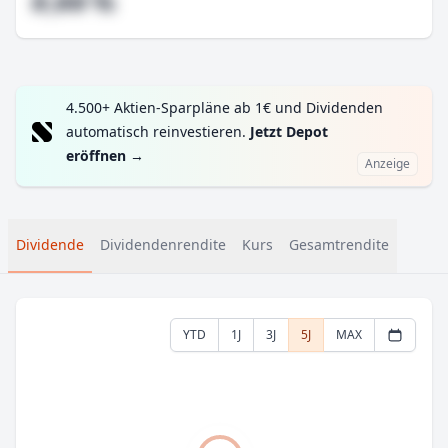
#,## %
4.500+ Aktien-Sparpläne ab 1€ und Dividenden
automatisch reinvestieren.
Jetzt Depot
eröffnen
→
Anzeige
Dividende
Dividendenrendite
Kurs
Gesamtrendite
YTD
1J
3J
5J
MAX