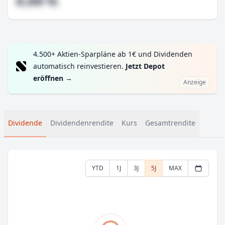
#,## %
4.500+ Aktien-Sparpläne ab 1€ und Dividenden
automatisch reinvestieren.
Jetzt Depot
eröffnen
→
Anzeige
Dividende
Dividendenrendite
Kurs
Gesamtrendite
YTD
1J
3J
5J
MAX