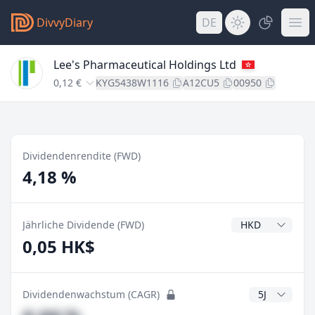
DivvyDiary
DE
Lee's Pharmaceutical Holdings Ltd
0,12 €
KYG5438W1116
A12CU5
00950
Dividendenrendite (FWD)
4,18 %
Dividendenwähr
Jährliche Dividende (FWD)
0,05 HK$
CAGR Jahre
Dividendenwachstum (CAGR)