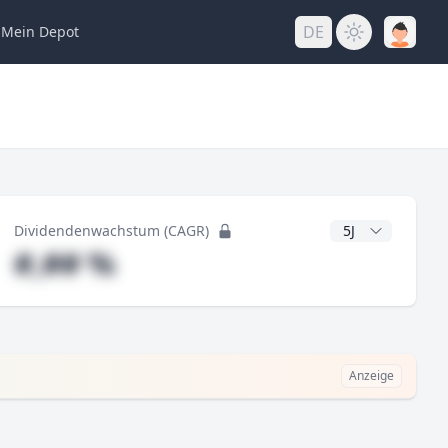
DE
Mein
Depot
ng
CAGR Jahre
Dividendenwachstum (CAGR)
#,## %
Anzeige