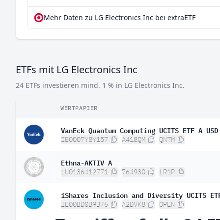
Mehr Daten zu LG Electronics Inc bei extraETF
ETFs mit LG Electronics Inc
24 ETFs investieren mind. 1 % in LG Electronics Inc.
WERTPAPIER
VanEck Quantum Computing UCITS ETF A USD
IE0007Y8Y157
A418QM
QNTM
Ethna-AKTIV A
LU0136412771
764930
LR1P
iShares Inclusion and Diversity UCITS ET
IE00BD0B9B76
A2DVK8
OPEN