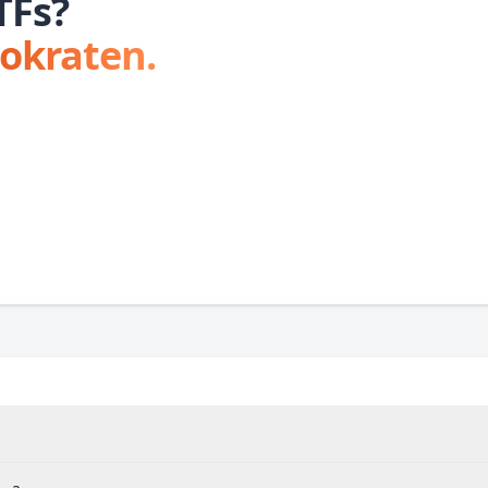
TFs?
tokraten.