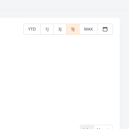
YTD
1J
3J
5J
MAX