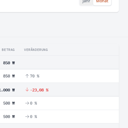
Jahr
Monat
BETRAG
VERÄNDERUNG
850 ₩
850 ₩
70 %
1.000 ₩
-23,08 %
500 ₩
0 %
500 ₩
0 %