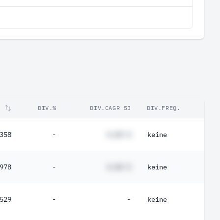
DIV.%
DIV.CAGR 5J
DIV.FREQ.
358
-
#,## %
keine
978
-
#,## %
keine
529
-
-
keine