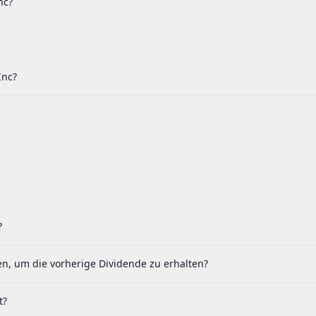
nc?
Inc?
?
en, um die vorherige Dividende zu erhalten?
t?