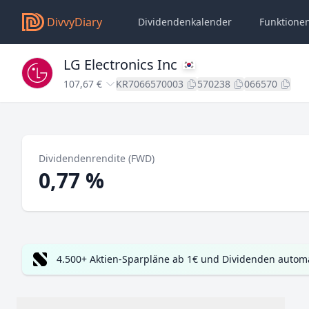
DivvyDiary
Dividendenkalender
Funktione
LG Electronics Inc
107,67 €
KR7066570003
570238
066570
Dividendenrendite (FWD)
0,77 %
4.500+ Aktien-Sparpläne ab 1€ und Dividenden automa