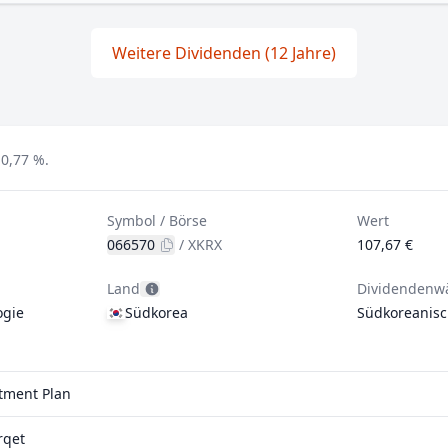
Weitere Dividenden (12 Jahre)
 0,77 %.
Symbol / Börse
Wert
066570
/
XKRX
107,67 €
Land
Dividendenw
ogie
Südkorea
Südkoreanis
stment Plan
rqet