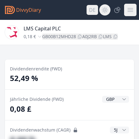
DivvyDiary
DE
LMS Capital PLC
0,18 €
GB00B12MHD28
A0J2RB
LMS
Dividendenrendite (FWD)
52,49 %
Dividendenwähr
Jährliche Dividende (FWD)
0,08 £
CAGR Jahre
Dividendenwachstum (CAGR)