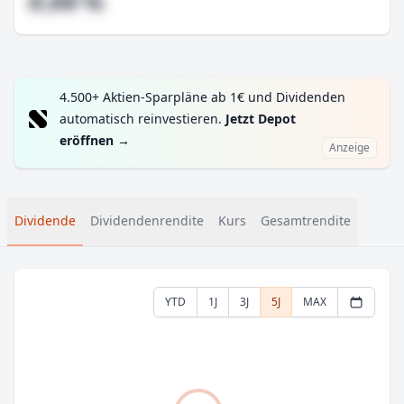
#,## %
4.500+ Aktien-Sparpläne ab 1€ und Dividenden
automatisch reinvestieren.
Jetzt Depot
eröffnen
→
Anzeige
Dividende
Dividendenrendite
Kurs
Gesamtrendite
YTD
1J
3J
5J
MAX