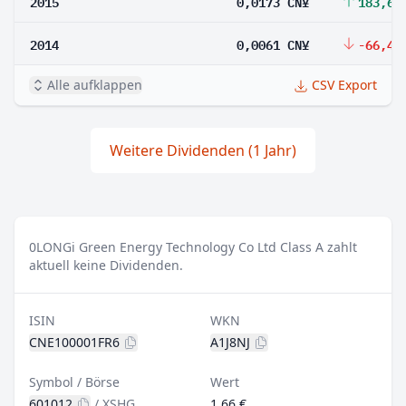
2015
0,0173 CN¥
183,61
2014
0,0061 CN¥
-66,48
Alle aufklappen
CSV Export
Weitere Dividenden (1 Jahr)
0
LONGi Green Energy Technology Co Ltd Class A zahlt
aktuell keine Dividenden.
ISIN
WKN
CNE100001FR6
A1J8NJ
Symbol / Börse
Wert
601012
/
XSHG
1,66 €