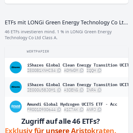
ETFs mit LONGi Green Energy Technology Co Ltd Class A
46 ETFs investieren mind. 1 % in LONGi Green Energy
Technology Co Ltd Class A.
WERTPAPIER
IE00B1XNHC34
A0MW0M
IQQH
IE000U58J0M1
A3DENG
INRA
Amundi Global Hydrogen UCITS ETF - Acc
FR0010930644
A1C7AK
ANRJ
Zugriff auf alle 46 ETFs?
Exklusiv für unsere Aristokraten.