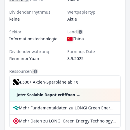
Dividendenrhythmus
Wertpapiertyp
keine
Aktie
Sektor
Land
Informationstechnologie
China
Dividendenwährung
Earnings Date
Renminbi Yuan
8.9.2025
Ressourcen
4.500+ Aktien-Sparpläne ab 1€
Jetzt Scalable Depot eröffnen
→
Mehr Fundamentaldaten zu LONGi Green Energy Technology Co Ltd Class A bei Parqet
Mehr Daten zu LONGi Green Energy Technology Co Ltd Class A bei extraETF