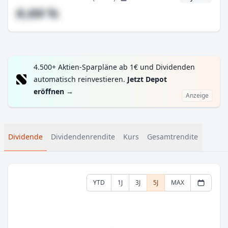
#,## %
4.500+ Aktien-Sparpläne ab 1€ und Dividenden
automatisch reinvestieren.
Jetzt Depot
eröffnen
→
Anzeige
Dividende
Dividendenrendite
Kurs
Gesamtrendite
YTD
1J
3J
5J
MAX