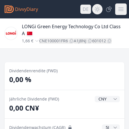
DivvyDiary
DE
LONGi Green Energy Technology Co Ltd Class
A
1,66 €
CNE100001FR6
A1J8NJ
601012
Dividendenrendite (FWD)
0,00 %
Dividendenwähr
Jährliche Dividende (FWD)
0,00 CN¥
CAGR Jahre
Dividendenwachstum (CAGR)