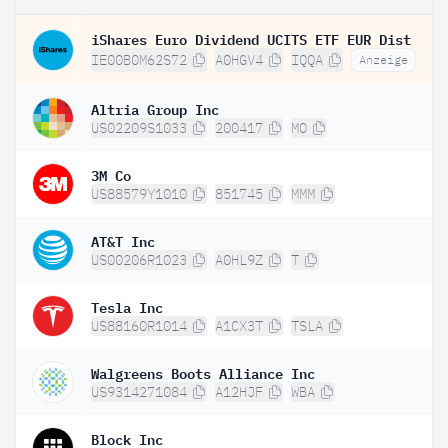
iShares Euro Dividend UCITS ETF EUR Dist
IE00B0M62S72
A0HGV4
IQQA
Anzeige
Altria Group Inc
US02209S1033
200417
MO
3M Co
US88579Y1010
851745
MMM
AT&T Inc
US00206R1023
A0HL9Z
T
Tesla Inc
US88160R1014
A1CX3T
TSLA
Walgreens Boots Alliance Inc
US9314271084
A12HJF
WBA
Block Inc