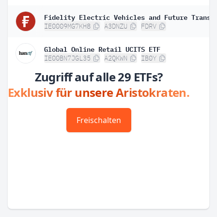
IE0009MG7KH8
A3DNZU
FDRV
Global Online Retail UCITS ETF
IE00BN7JGL35
A2QKWN
IB0Y
Zugriff auf alle 29 ETFs?
Exklusiv für unsere Aristokraten.
Freischalten