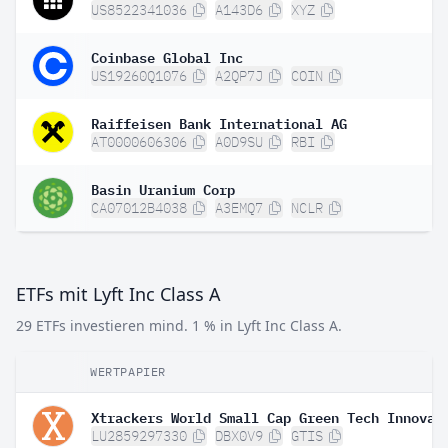
US8522341036
A143D6
XYZ
Coinbase Global Inc
US19260Q1076
A2QP7J
COIN
Raiffeisen Bank International AG
AT0000606306
A0D9SU
RBI
Basin Uranium Corp
CA07012B4038
A3EMQ7
NCLR
ETFs mit Lyft Inc Class A
29 ETFs investieren mind. 1 % in Lyft Inc Class A.
WERTPAPIER
LU2859297330
DBX0V9
GTIS