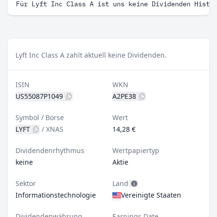
Für Lyft Inc Class A ist uns keine Dividenden Histo
Lyft Inc Class A zahlt aktuell keine Dividenden.
ISIN
WKN
US55087P1049
A2PE38
Symbol / Börse
Wert
LYFT
/
XNAS
14,28 €
Dividendenrhythmus
Wertpapiertyp
keine
Aktie
Sektor
Land
Informationstechnologie
Vereinigte Staaten
Dividendenwährung
Earnings Date