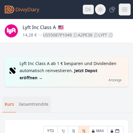
DivvyDiary
DE
Lyft Inc Class A
14,28 €
US55087P1049
A2PE38
LYFT
Lyft Inc Class A ab 1 € besparen und Dividenden
automatisch reinvestieren.
Jetzt Depot
eröffnen
→
Anzeige
Kurs
Gesamtrendite
YTD
1J
3J
5J
MAX