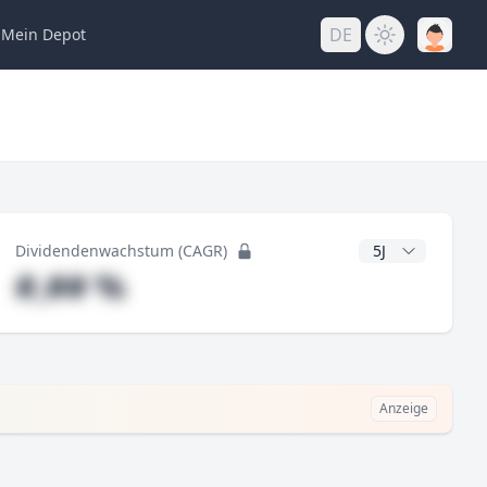
DE
Mein
Depot
ng
CAGR Jahre
Dividendenwachstum (CAGR)
#,## %
Anzeige