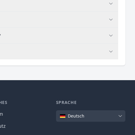
?
HES
SPRACHE
Sprache
um
Deutsch
utz