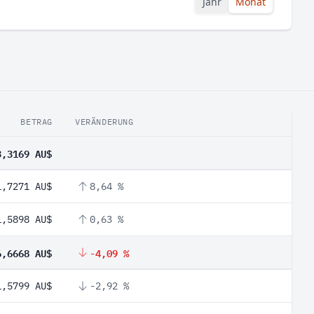
Jahr
Monat
BETRAG
VERÄNDERUNG
3,3169 AU$
1,7271 AU$
8,64 %
1,5898 AU$
0,63 %
6,6668 AU$
-4,09 %
1,5799 AU$
-2,92 %