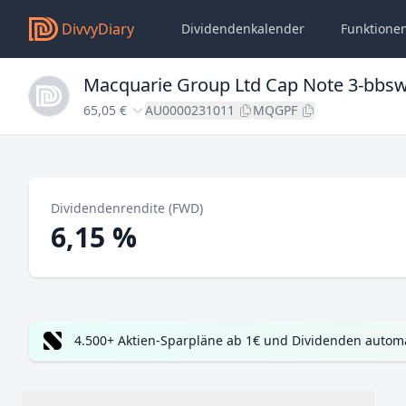
DivvyDiary
Dividendenkalender
Funktione
Macquarie Group Ltd Cap Note 3-bbs
65,05 €
AU0000231011
MQGPF
Dividendenrendite (FWD)
6,15 %
4.500+ Aktien-Sparpläne ab 1€ und Dividenden automa