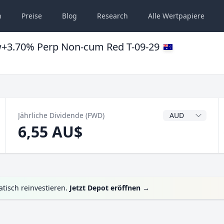
n
Preise
Blog
Research
Alle
Wertpapiere
w+3.70% Perp Non-cum Red T-09-29
Dividendenwähru
Jährliche Dividende (FWD)
6,55 AU$
tisch reinvestieren.
Jetzt Depot eröffnen
→