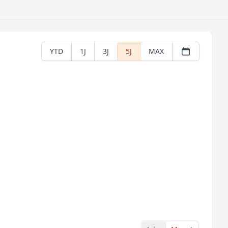
YTD
1J
3J
5J
MAX