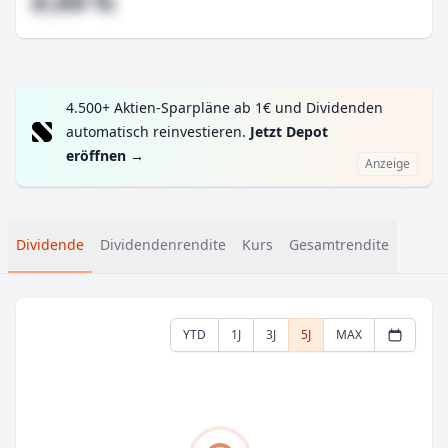
#,## %
4.500+ Aktien-Sparpläne ab 1€ und Dividenden
automatisch reinvestieren.
Jetzt Depot
eröffnen
→
Anzeige
Dividende
Dividendenrendite
Kurs
Gesamtrendite
YTD
1J
3J
5J
MAX