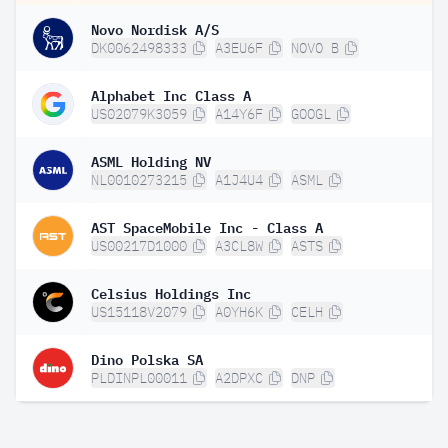
Novo Nordisk A/S
DK0062498333
A3EU6F
NOVO B
Alphabet Inc Class A
US02079K3059
A14Y6F
GOOGL
ASML Holding NV
NL0010273215
A1J4U4
ASML
AST SpaceMobile Inc - Class A
US00217D1000
A3CL8W
ASTS
Celsius Holdings Inc
US15118V2079
A0YH6K
CELH
Dino Polska SA
PLDINPL00011
A2DPXC
DNP