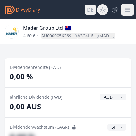
DivvyDiary
DE
Mader Group Ltd
4,60 €
AU0000056269
A3C4H6
MAD
Dividendenrendite (FWD)
0,00 %
Dividendenwähr
Jährliche Dividende (FWD)
0,00 AU$
CAGR Jahre
Dividendenwachstum (CAGR)