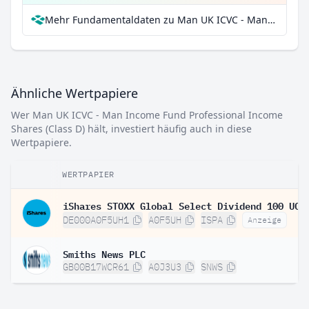
Mehr Fundamentaldaten zu Man UK ICVC - Man Income Fund Professional Income Shares (Class D) bei Parqet
Ähnliche Wertpapiere
Wer Man UK ICVC - Man Income Fund Professional Income
Shares (Class D) hält, investiert häufig auch in diese
Wertpapiere.
WERTPAPIER
DE000A0F5UH1
A0F5UH
ISPA
Anzeige
Smiths News PLC
GB00B17WCR61
A0J3U3
SNWS