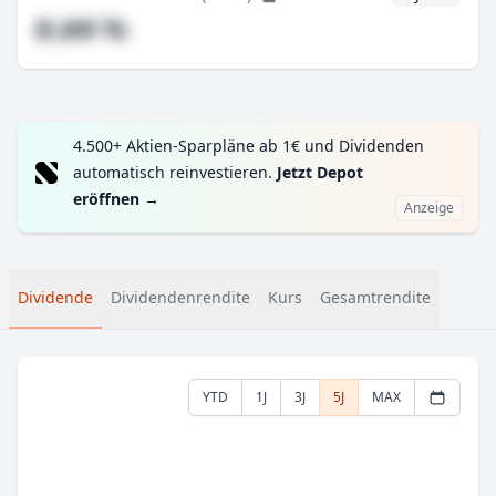
#,## %
4.500+ Aktien-Sparpläne ab 1€ und Dividenden
automatisch reinvestieren.
Jetzt Depot
eröffnen
→
Anzeige
Dividende
Dividendenrendite
Kurs
Gesamtrendite
YTD
1J
3J
5J
MAX