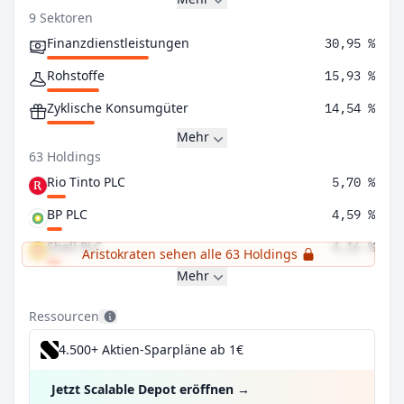
9 Sektoren
Finanzdienstleistungen
30,95 %
Rohstoffe
15,93 %
Zyklische Konsumgüter
14,54 %
Mehr
63 Holdings
Rio Tinto PLC
5,70 %
BP PLC
4,59 %
Shell PLC
4,16 %
Aristokraten sehen alle 63 Holdings
Mehr
Ressourcen
4.500+ Aktien-Sparpläne ab 1€
Jetzt Scalable Depot eröffnen
→