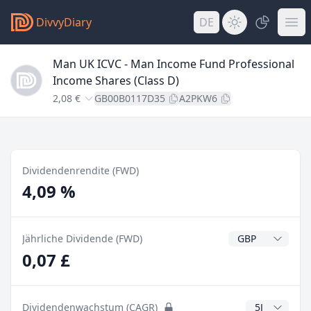
DivvyDiary
DE
Man UK ICVC - Man Income Fund Professional
Income Shares (Class D)
2,08 €
GB00B0117D35
A2PKW6
Dividendenrendite (FWD)
4,09 %
Dividendenwähr
Jährliche Dividende (FWD)
0,07 £
CAGR Jahre
Dividendenwachstum (CAGR)