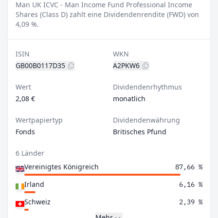
Man UK ICVC - Man Income Fund Professional Income
Shares (Class D) zahlt eine Dividendenrendite (FWD) von
4,09 %.
ISIN
WKN
GB00B0117D35
A2PKW6
Wert
Dividendenrhythmus
2,08 €
monatlich
Wertpapiertyp
Dividendenwährung
Fonds
Britisches Pfund
6 Länder
Vereinigtes Königreich
87,66 %
Irland
6,16 %
Schweiz
2,39 %
Mehr