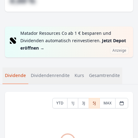
#,## %
Matador Resources Co ab 1 € besparen und
Dividenden automatisch reinvestieren.
Jetzt Depot
eröffnen
→
Anzeige
Dividende
Dividendenrendite
Kurs
Gesamtrendite
YTD
1J
3J
5J
MAX