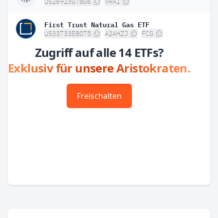
US26923G7806
VRAI
First Trust Natural Gas ETF
US33733E8075
A2AHZJ
FCG
Zugriff auf alle 14 ETFs?
Exklusiv für unsere Aristokraten.
Freischalten