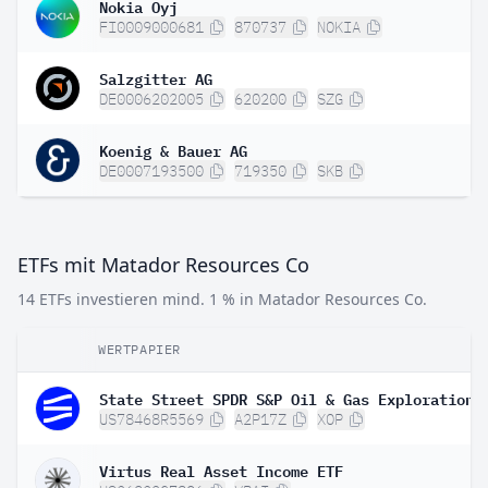
Nokia Oyj
FI0009000681
870737
NOKIA
Salzgitter AG
DE0006202005
620200
SZG
Koenig & Bauer AG
DE0007193500
719350
SKB
ETFs mit Matador Resources Co
14 ETFs investieren mind. 1 % in Matador Resources Co.
WERTPAPIER
US78468R5569
A2P17Z
XOP
Virtus Real Asset Income ETF