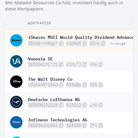
Wer Matador Resources Co hält, investiert häufig auch in
diese Wertpapiere.
WERTPAPIER
IE00BYYHSQ67
A2DRG5
QDVW
Anzeige
Vonovia SE
DE000A1ML7J1
A1ML7J
VNA
The Walt Disney Co
US2546871060
855686
DIS
Deutsche Lufthansa AG
DE0008232125
823212
LHA
Infineon Technologies AG
DE0006231004
623100
IFX