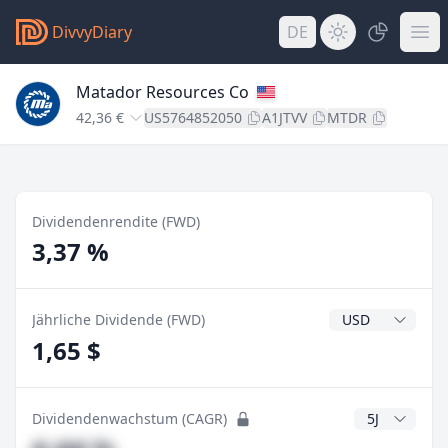
DivvyDiary
DE
Matador Resources Co
42,36 €
US5764852050
A1JTVV
MTDR
Dividendenrendite (FWD)
3,37 %
Dividendenwähr
Jährliche Dividende (FWD)
1,65 $
CAGR Jahre
Dividendenwachstum (CAGR)