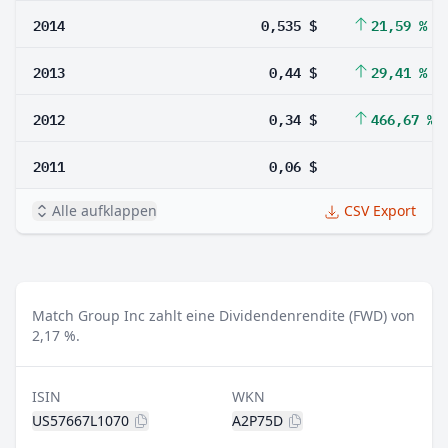
2014
0,535 $
21,59 %
2013
0,44 $
29,41 %
2012
0,34 $
466,67 %
2011
0,06 $
Alle aufklappen
CSV Export
Match Group Inc zahlt eine Dividendenrendite (FWD) von
2,17 %.
ISIN
WKN
US57667L1070
A2P75D