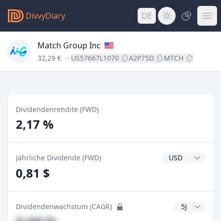
DivvyDiary
DE
Match Group Inc
32,29 €
US57667L1070
A2P75D
MTCH
Dividendenrendite (FWD)
2,17 %
Dividendenwähr
Jährliche Dividende (FWD)
0,81 $
CAGR Jahre
Dividendenwachstum (CAGR)