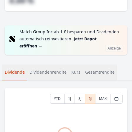
#,## %
Match Group Inc ab 1 € besparen und Dividenden
automatisch reinvestieren.
Jetzt Depot
eröffnen
→
Anzeige
Dividende
Dividendenrendite
Kurs
Gesamtrendite
YTD
1J
3J
5J
MAX