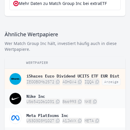
Mehr Daten zu Match Group Inc bei extraETF
Ähnliche Wertpapiere
Wer Match Group Inc hält, investiert häufig auch in diese
Wertpapiere.
WERTPAPIER
iShares Euro Dividend UCITS ETF EUR Dist
IE00B0M62S72
A0HGV4
IQQA
Anzeige
Nike Inc
US6541061031
866993
NKE
Meta Platforms Inc
US30303M1027
A1JWVX
META