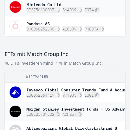
Nintendo Co Ltd
JP3756600007
864009
7974
Pandora AS
DK0060252690
A1C6JV
PNDORA
ETFs mit Match Group Inc
46 ETFs investieren mind. 1 % in Match Group Inc.
WERTPAPIER
LU0052864419
974035
IUGI
LU0225737302
A0HG5T
Aktiespararna Global Direktavkastning B