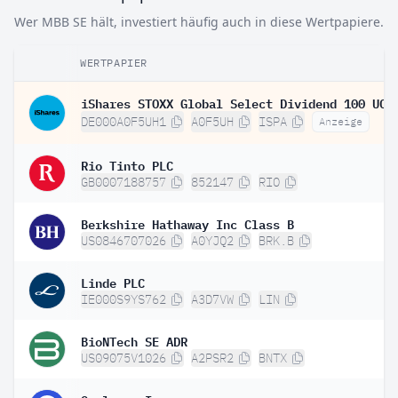
Wer MBB SE hält, investiert häufig auch in diese Wertpapiere.
WERTPAPIER
DE000A0F5UH1
A0F5UH
ISPA
Anzeige
Rio Tinto PLC
GB0007188757
852147
RIO
Berkshire Hathaway Inc Class B
US0846707026
A0YJQ2
BRK.B
Linde PLC
IE000S9YS762
A3D7VW
LIN
BioNTech SE ADR
US09075V1026
A2PSR2
BNTX