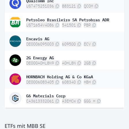
Qualcomm Inc
US7475251036
883121
QCOM
Petroleo Brasileiro SA Petrobras ADR
US71654V4086
541501
PBR
Encavis AG
DE0006095003
609500
ECV
2G Energy AG
DE000A0HL8N9
A0HL8N
2GB
HORNBACH Holding AG & Co KGaA
DE0006083405
608340
HBH
G6 Materials Corp
CA3613332061
A3EMCW
GGG.H
ETFs mit MBB SE