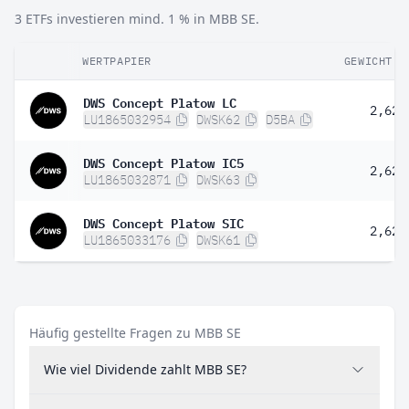
3 ETFs investieren mind. 1 % in MBB SE.
WERTPAPIER
GEWICHT
DWS Concept Platow LC
2,62 
LU1865032954
DWSK62
D5BA
DWS Concept Platow IC5
2,62 
LU1865032871
DWSK63
DWS Concept Platow SIC
2,62 
LU1865033176
DWSK61
Häufig gestellte Fragen zu MBB SE
Wie viel Dividende zahlt MBB SE?