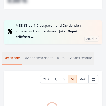
#,## %
MBB SE ab 1 € besparen und Dividenden
automatisch reinvestieren.
Jetzt Depot
eröffnen
→
Anzeige
Dividende
Dividendenrendite
Kurs
Gesamtrendite
YTD
1J
3J
5J
MAX