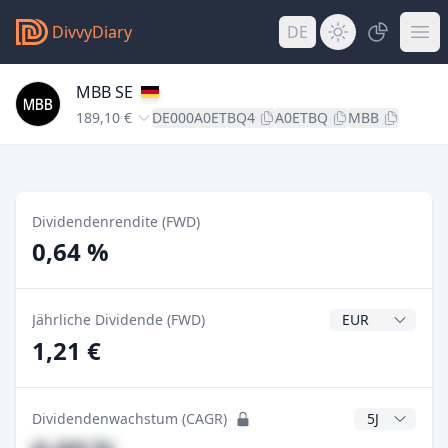
DivvyDiary
DE
MBB SE
189,10 €
DE000A0ETBQ4
A0ETBQ
MBB
Dividendenrendite (FWD)
0,64 %
Dividendenwähr
Jährliche Dividende (FWD)
1,21 €
CAGR Jahre
Dividendenwachstum (CAGR)