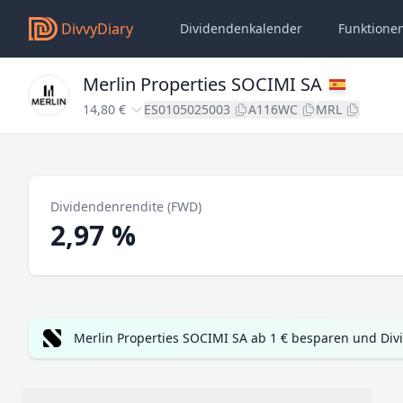
DivvyDiary
Dividendenkalender
Funktione
Merlin Properties SOCIMI SA
14,80 €
ES0105025003
A116WC
MRL
Dividendenrendite (FWD)
2,97 %
Merlin Properties SOCIMI SA ab 1 € besparen und Div