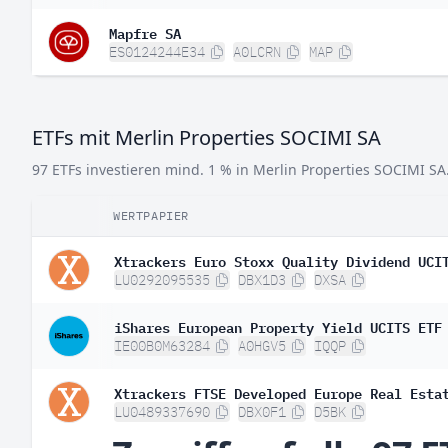
Mapfre SA
ES0124244E34
A0LCRN
MAP
ETFs mit Merlin Properties SOCIMI SA
97 ETFs investieren mind. 1 % in Merlin Properties SOCIMI SA
WERTPAPIER
Xtrackers Euro Stoxx Quality Dividend UCI
LU0292095535
DBX1D3
DXSA
iShares European Property Yield UCITS ETF
IE00B0M63284
A0HGV5
IQQP
Xtrackers FTSE Developed Europe Real Esta
LU0489337690
DBX0F1
D5BK