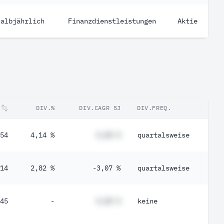
halbjährlich
Finanzdienstleistungen
Aktie
DIV.%
DIV.CAGR 5J
DIV.FREQ.
54
4,14 %
#,## %
quartalsweise
14
2,82 %
-3,07 %
quartalsweise
45
-
#,## %
keine