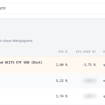
aETF
in diese Wertpapiere.
DIV.%
DIV.CAGR 5J
D
ed UCITS ETF USD (Dist)
2,00 %
-3,71 %
5,22 %
#,## %
1,74 %
#,## %