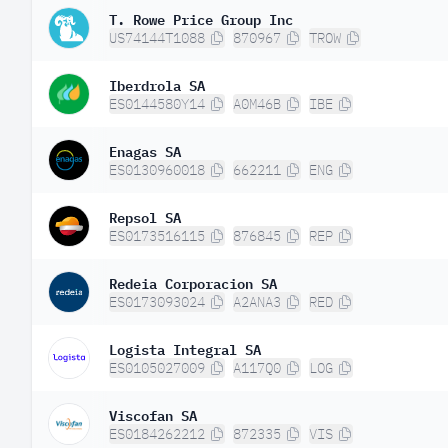
T. Rowe Price Group Inc
US74144T1088
870967
TROW
Iberdrola SA
ES0144580Y14
A0M46B
IBE
Enagas SA
ES0130960018
662211
ENG
Repsol SA
ES0173516115
876845
REP
Redeia Corporacion SA
ES0173093024
A2ANA3
RED
Logista Integral SA
ES0105027009
A117Q0
LOG
Viscofan SA
ES0184262212
872335
VIS