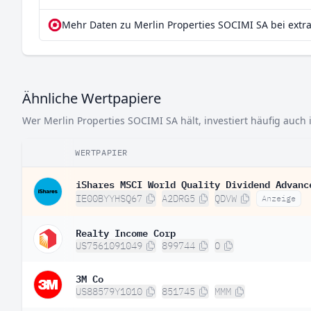
Mehr Daten zu Merlin Properties SOCIMI SA bei extr
Ähnliche Wertpapiere
Wer Merlin Properties SOCIMI SA hält, investiert häufig auch 
WERTPAPIER
iShares MSCI World Quality Dividend Advanc
IE00BYYHSQ67
A2DRG5
QDVW
Anzeige
Realty Income Corp
US7561091049
899744
O
3M Co
US88579Y1010
851745
MMM