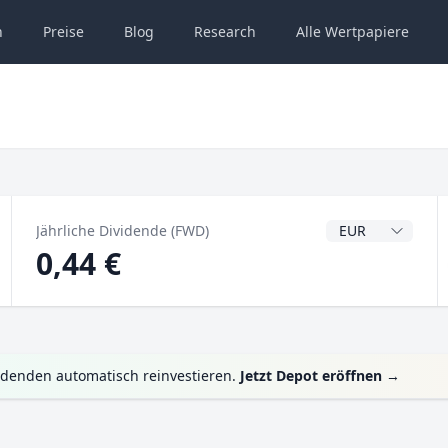
n
Preise
Blog
Research
Alle
Wertpapiere
Dividendenwähru
Jährliche Dividende (FWD)
0,44 €
idenden automatisch reinvestieren.
Jetzt Depot eröffnen
→