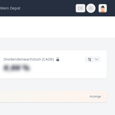
DE
Mein
Depot
ng
CAGR Jahre
Dividendenwachstum (CAGR)
#,## %
Anzeige