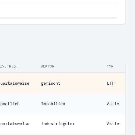
IV.FREQ.
SEKTOR
TYP
quartalsweise
gemischt
ETF
monatlich
Immobilien
Aktie
quartalsweise
Industriegüter
Aktie