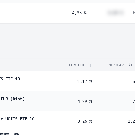
4,35 %
#,## %
.
GEWICHT
POPULARITÄT
TS ETF 1D
1,17 %
5
 EUR (Dist)
4,79 %
7
te UCITS ETF 1C
3,26 %
2.2