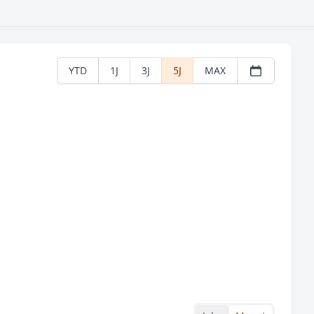
YTD
1J
3J
5J
MAX