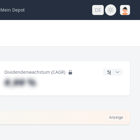
DE
Mein
Depot
ng
CAGR Jahre
Dividendenwachstum (CAGR)
#,## %
Anzeige