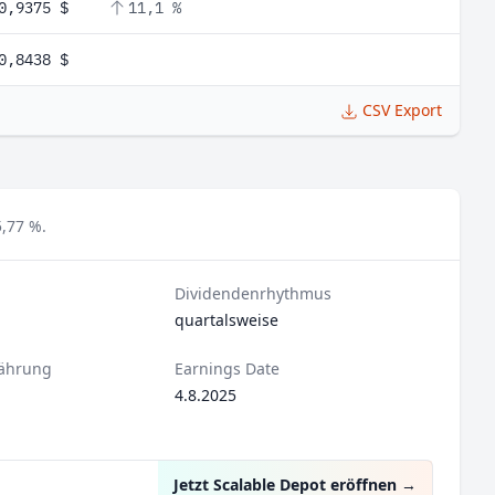
0,9375 $
11,1 %
0,8438 $
CSV Export
,77 %.
Dividendenrhythmus
quartalsweise
ährung
Earnings Date
4.8.2025
Jetzt Scalable Depot eröffnen
→