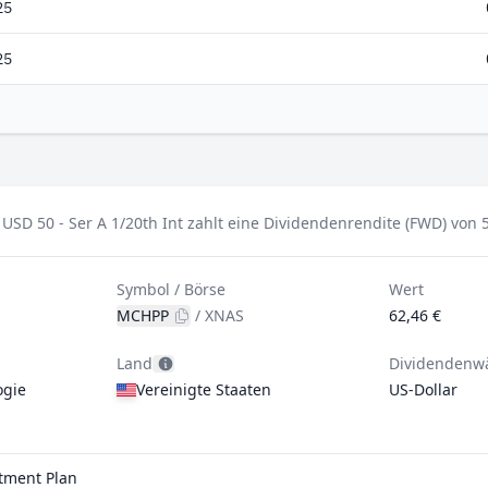
25
25
D 50 - Ser A 1/20th Int zahlt eine Dividendenrendite (FWD) von 5
Symbol / Börse
Wert
MCHPP
/
XNAS
62,46 €
Land
Dividendenw
ogie
Vereinigte Staaten
US-Dollar
stment Plan