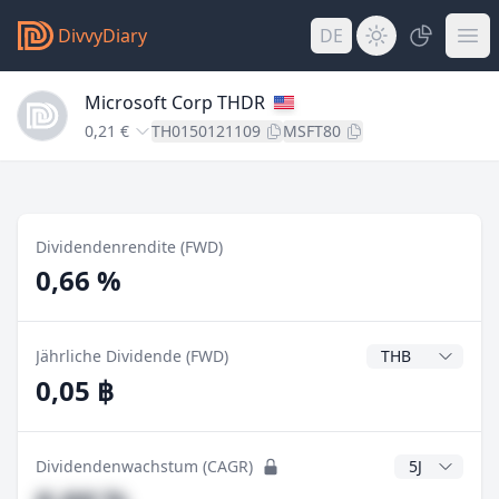
DivvyDiary
DE
Microsoft Corp THDR
0,21 €
TH0150121109
MSFT80
Dividendenrendite (FWD)
0,66 %
Dividendenwähr
Jährliche Dividende (FWD)
0,05 ฿
CAGR Jahre
Dividendenwachstum (CAGR)