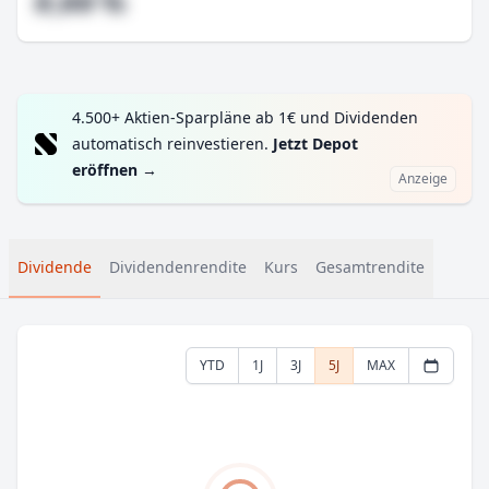
#,## %
4.500+ Aktien-Sparpläne ab 1€ und Dividenden
automatisch reinvestieren.
Jetzt Depot
eröffnen
→
Anzeige
Dividende
Dividendenrendite
Kurs
Gesamtrendite
YTD
1J
3J
5J
MAX