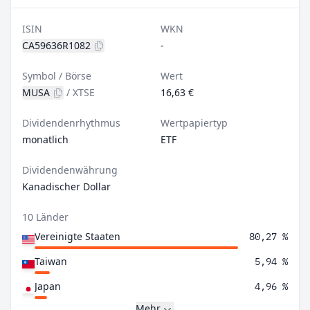
ISIN
WKN
CA59636R1082
-
Symbol / Börse
Wert
MUSA
/
XTSE
16,63 €
Dividendenrhythmus
Wertpapiertyp
monatlich
ETF
Dividendenwährung
Kanadischer Dollar
10 Länder
Vereinigte Staaten
80,27 %
Taiwan
5,94 %
Japan
4,96 %
Mehr