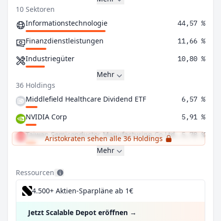
10 Sektoren
Informationstechnologie
44,57 %
Finanzdienstleistungen
11,66 %
Industriegüter
10,80 %
Mehr
36 Holdings
Middlefield Healthcare Dividend ETF
6,57 %
NVIDIA Corp
5,91 %
Taiwan Semiconductor Manufacturing Co Ltd ADR
5,78 %
Aristokraten sehen alle 36 Holdings
Mehr
Ressourcen
4.500+ Aktien-Sparpläne ab 1€
Jetzt Scalable Depot eröffnen
→