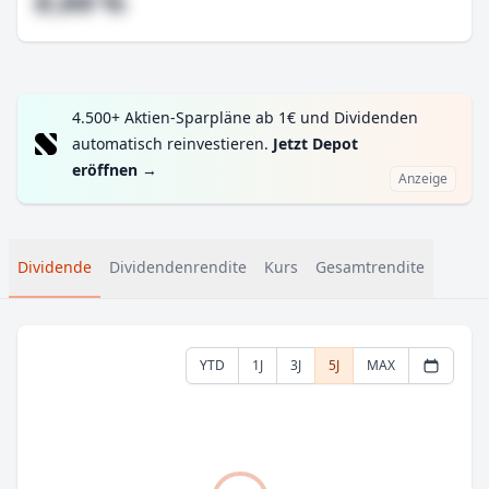
#,## %
4.500+ Aktien-Sparpläne ab 1€ und Dividenden
automatisch reinvestieren.
Jetzt Depot
eröffnen
→
Anzeige
Dividende
Dividendenrendite
Kurs
Gesamtrendite
YTD
1J
3J
5J
MAX