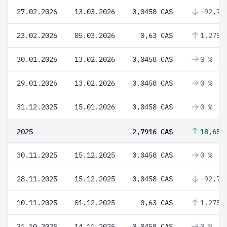
27.02.2026
13.03.2026
0,0458 CA$
-92,73
23.02.2026
05.03.2026
0,63 CA$
1.275,
30.01.2026
13.02.2026
0,0458 CA$
0 %
29.01.2026
13.02.2026
0,0458 CA$
0 %
31.12.2025
15.01.2026
0,0458 CA$
0 %
2025
2,7916 CA$
18,65 
30.11.2025
15.12.2025
0,0458 CA$
0 %
28.11.2025
15.12.2025
0,0458 CA$
-92,73
10.11.2025
01.12.2025
0,63 CA$
1.275,
31.10.2025
14.11.2025
0,0458 CA$
0 %