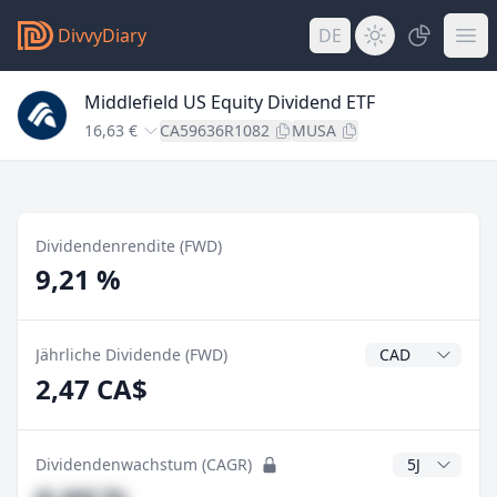
DivvyDiary
DE
Middlefield US Equity Dividend ETF
16,63 €
CA59636R1082
MUSA
Dividendenrendite (FWD)
9,21 %
Dividendenwähr
Jährliche Dividende (FWD)
2,47 CA$
CAGR Jahre
Dividendenwachstum (CAGR)