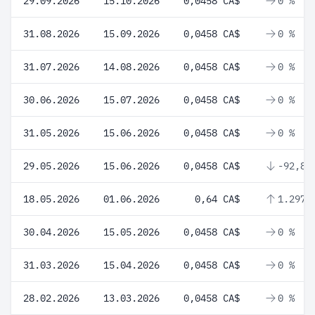
29.09.2026
15.10.2026
0,0458 CA$
0 %
31.08.2026
15.09.2026
0,0458 CA$
0 %
31.07.2026
14.08.2026
0,0458 CA$
0 %
30.06.2026
15.07.2026
0,0458 CA$
0 %
31.05.2026
15.06.2026
0,0458 CA$
0 %
29.05.2026
15.06.2026
0,0458 CA$
-92,84
18.05.2026
01.06.2026
0,64 CA$
1.297,
30.04.2026
15.05.2026
0,0458 CA$
0 %
31.03.2026
15.04.2026
0,0458 CA$
0 %
28.02.2026
13.03.2026
0,0458 CA$
0 %