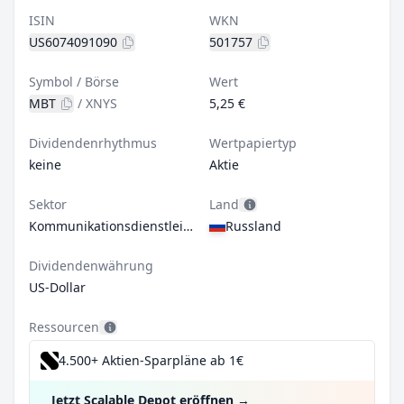
ISIN
WKN
US6074091090
501757
Symbol / Börse
Wert
MBT
/
XNYS
5,25 €
Dividendenrhythmus
Wertpapiertyp
keine
Aktie
Sektor
Land
Kommunikationsdienstleistungen
Russland
Dividendenwährung
US-Dollar
Ressourcen
4.500+ Aktien-Sparpläne ab 1€
Jetzt Scalable Depot eröffnen
→