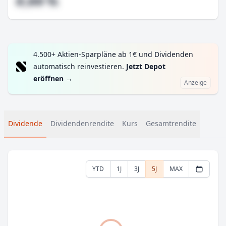
#,## %
4.500+ Aktien-Sparpläne ab 1€ und Dividenden
automatisch reinvestieren.
Jetzt Depot
eröffnen
→
Anzeige
Dividende
Dividendenrendite
Kurs
Gesamtrendite
YTD
1J
3J
5J
MAX