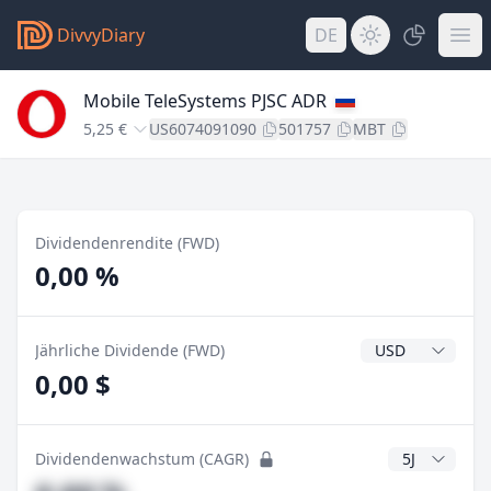
DivvyDiary
DE
Mobile TeleSystems PJSC ADR
5,25 €
US6074091090
501757
MBT
Dividendenrendite (FWD)
0,00 %
Dividendenwähr
Jährliche Dividende (FWD)
0,00 $
CAGR Jahre
Dividendenwachstum (CAGR)