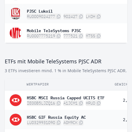
PJSC Lukoil
RU0009024277
902427
LKOH
Mobile TeleSystems PJSC
RU0007775219
777521
MTSS
ETFs mit Mobile TeleSystems PJSC ADR
3 ETFs investieren mind. 1 % in Mobile TeleSystems PJSC ADR.
WERTPAPIER
GEWICHT
HSBC MSCI Russia Capped UCITS ETF
2,1
IE00B5LJZQ16
A1JCM1
HRUD
HSBC GIF Russia Equity AC
2,3
LU0329931090
A0M9CK