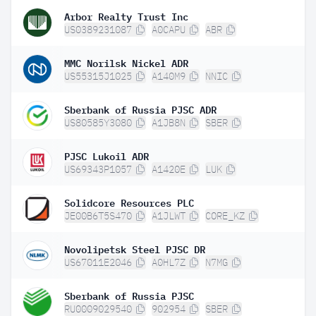
Arbor Realty Trust Inc
US0389231087
A0CAPU
ABR
MMC Norilsk Nickel ADR
US55315J1025
A140M9
NNIC
Sberbank of Russia PJSC ADR
US80585Y3080
A1JB8N
SBER
PJSC Lukoil ADR
US69343P1057
A1420E
LUK
Solidcore Resources PLC
JE00B6T5S470
A1JLWT
CORE_KZ
Novolipetsk Steel PJSC DR
US67011E2046
A0HL7Z
N7MG
Sberbank of Russia PJSC
RU0009029540
902954
SBER