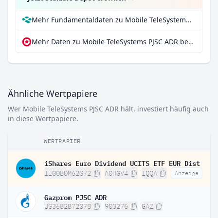
Mehr Fundamentaldaten zu Mobile TeleSystems PJSC ADR bei Parqet
Mehr Daten zu Mobile TeleSystems PJSC ADR bei extraETF
Ähnliche Wertpapiere
Wer Mobile TeleSystems PJSC ADR hält, investiert häufig auch
in diese Wertpapiere.
WERTPAPIER
iShares Euro Dividend UCITS ETF EUR Dist
IE00B0M62S72
A0HGV4
IQQA
Anzeige
Gazprom PJSC ADR
US3682872078
903276
GAZ