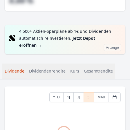
#,## %
4.500+ Aktien-Sparpläne ab 1€ und Dividenden
automatisch reinvestieren.
Jetzt Depot
eröffnen
→
Anzeige
Dividende
Dividendenrendite
Kurs
Gesamtrendite
YTD
1J
3J
5J
MAX