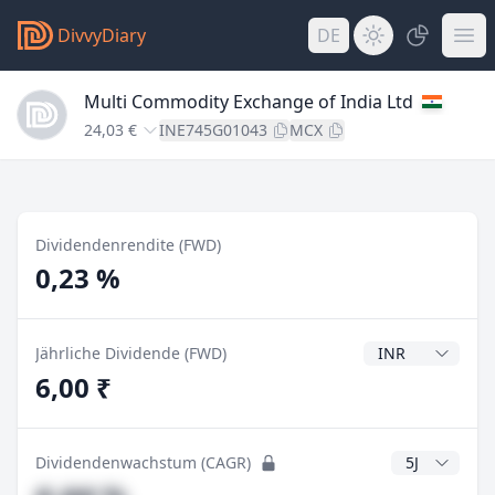
DivvyDiary
DE
Multi Commodity Exchange of India Ltd
24,03 €
INE745G01043
MCX
Dividendenrendite (FWD)
0,23 %
Dividendenwähr
Jährliche Dividende (FWD)
6,00 ₹
CAGR Jahre
Dividendenwachstum (CAGR)