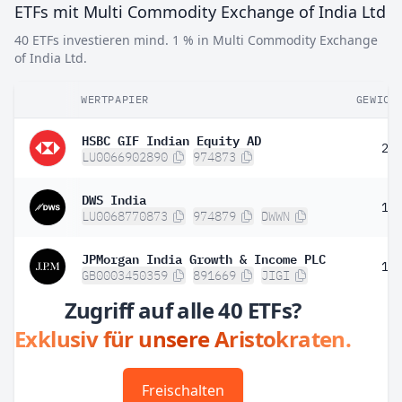
ETFs mit Multi Commodity Exchange of India Ltd
40 ETFs investieren mind. 1 % in Multi Commodity Exchange
of India Ltd.
WERTPAPIER
GEWICH
HSBC GIF Indian Equity AD
2,
LU0066902890
974873
DWS India
1,
LU0068770873
974879
DWWN
JPMorgan India Growth & Income PLC
1,
GB0003450359
891669
JIGI
Zugriff auf alle 40 ETFs?
Exklusiv für unsere Aristokraten.
Freischalten