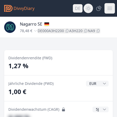
DivvyDiary
DE
Nagarro SE
78,48 €
DE000A3H2200
A3H220
NA9
Dividendenrendite (FWD)
1,27 %
Dividendenwähr
Jährliche Dividende (FWD)
1,00 €
CAGR Jahre
Dividendenwachstum (CAGR)