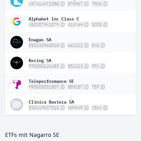
US74144T1088
870967
TROW
Alphabet Inc Class C
US02079K1079
A14Y6H
GOOG
Enagas SA
ES0130960018
662211
ENG
Kering SA
FR0000121485
851223
PPX
Teleperformance SE
FR0000051807
889287
TEP
Clinica Baviera SA
ES0119037010
A0MNAP
CBAV
ETFs mit Nagarro SE