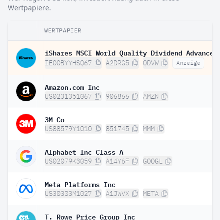
Wertpapiere.
WERTPAPIER
IE00BYYHSQ67
A2DRG5
QDVW
Anzeige
Amazon.com Inc
US0231351067
906866
AMZN
3M Co
US88579Y1010
851745
MMM
Alphabet Inc Class A
US02079K3059
A14Y6F
GOOGL
Meta Platforms Inc
US30303M1027
A1JWVX
META
T. Rowe Price Group Inc