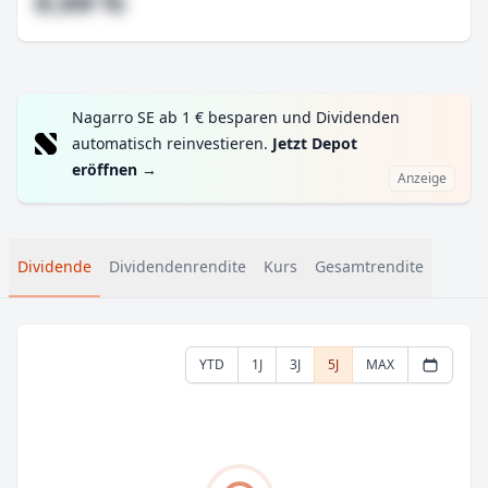
#,## %
Nagarro SE ab 1 € besparen und Dividenden
automatisch reinvestieren.
Jetzt Depot
eröffnen
→
Anzeige
Dividende
Dividendenrendite
Kurs
Gesamtrendite
YTD
1J
3J
5J
MAX