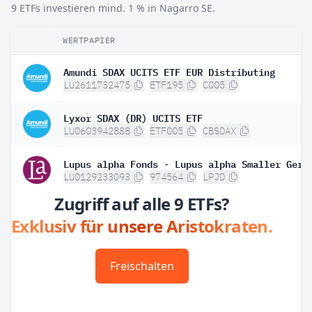
9 ETFs investieren mind. 1 % in Nagarro SE.
WERTPAPIER
Amundi SDAX UCITS ETF EUR Distributing
LU2611732475
ETF195
C005
Lyxor SDAX (DR) UCITS ETF
LU0603942888
ETF005
CBSDAX
LU0129233093
974564
LPJD
Zugriff auf alle 9 ETFs?
Exklusiv für unsere Aristokraten.
Freischalten