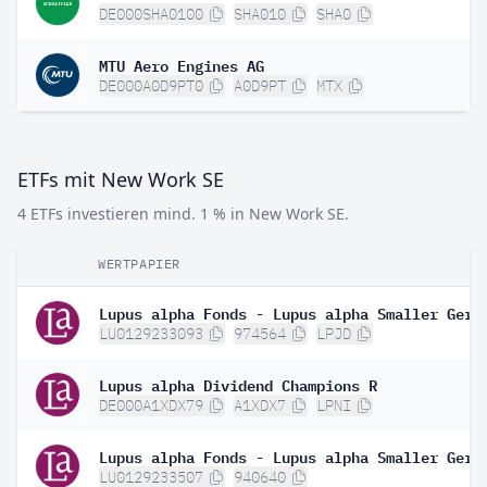
DE000SHA0100
SHA010
SHA0
MTU Aero Engines AG
DE000A0D9PT0
A0D9PT
MTX
ETFs mit New Work SE
4 ETFs investieren mind. 1 % in New Work SE.
WERTPAPIER
LU0129233093
974564
LPJD
Lupus alpha Dividend Champions R
DE000A1XDX79
A1XDX7
LPNI
LU0129233507
940640