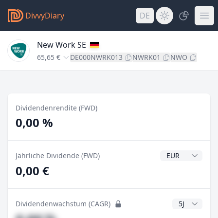
DivvyDiary
DE
New Work SE
65,65 €
DE000NWRK013
NWRK01
NWO
Dividendenrendite (FWD)
0,00 %
Dividendenwähr
Jährliche Dividende (FWD)
0,00 €
CAGR Jahre
Dividendenwachstum (CAGR)