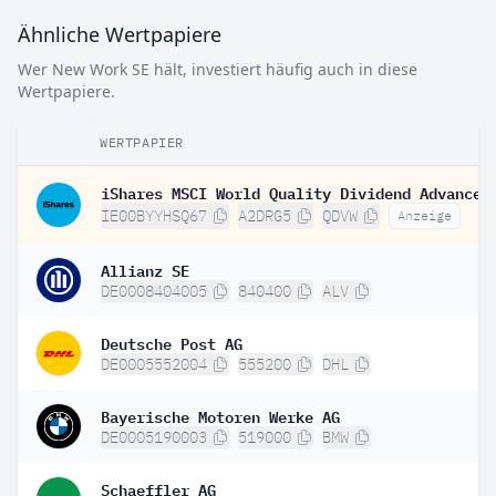
Ähnliche Wertpapiere
Wer New Work SE hält, investiert häufig auch in diese
Wertpapiere.
WERTPAPIER
IE00BYYHSQ67
A2DRG5
QDVW
Anzeige
Allianz SE
DE0008404005
840400
ALV
Deutsche Post AG
DE0005552004
555200
DHL
Bayerische Motoren Werke AG
DE0005190003
519000
BMW
Schaeffler AG