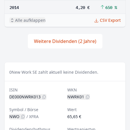
2014
4,20 €
650 %
Alle aufklappen
CSV Export
Weitere Dividenden (2 Jahre)
0
New Work SE zahlt aktuell keine Dividenden.
ISIN
WKN
DE000NWRK013
NWRK01
Symbol / Börse
Wert
NWO
/
XFRA
65,65 €
Dividendenrhythmus
Wertpapiertyp