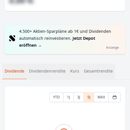
#,## %
4.500+ Aktien-Sparpläne ab 1€ und Dividenden
automatisch reinvestieren.
Jetzt Depot
eröffnen
→
Anzeige
Dividende
Dividendenrendite
Kurs
Gesamtrendite
YTD
1J
3J
5J
MAX