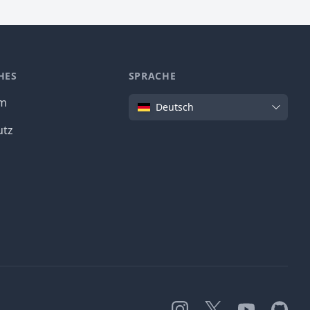
HES
SPRACHE
Sprache
um
Deutsch
utz
Instagram
X
YouTube
GitHub