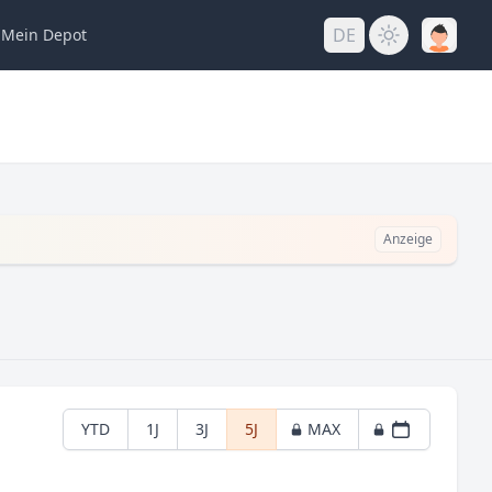
DE
Mein
Depot
Anzeige
YTD
1J
3J
5J
MAX