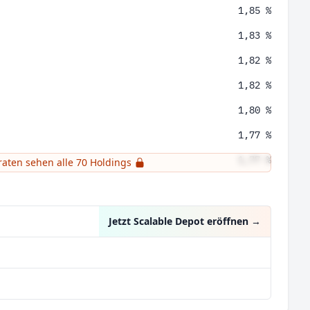
1,85 %
1,83 %
1,82 %
1,82 %
1,80 %
1,77 %
1,77 %
raten sehen alle 70 Holdings
oup Inc
1,75 %
Jetzt Scalable Depot eröffnen
→