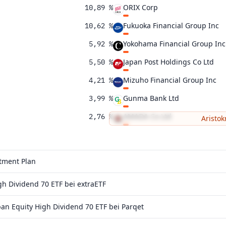
ORIX Corp
10,89 %
Fukuoka Financial Group Inc
10,62 %
Yokohama Financial Group Inc
5,92 %
Japan Post Holdings Co Ltd
5,50 %
Mizuho Financial Group Inc
4,21 %
Gunma Bank Ltd
3,99 %
AMADA Co Ltd
2,76 %
Aristok
Sumitomo Mitsui Financial Gr
2,24 %
stment Plan
 Dividend 70 ETF bei extraETF
 Equity High Dividend 70 ETF bei Parqet