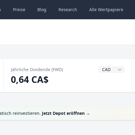
n
Preise
Blog
Research
Alle
Wertpapiere
Dividendenwähru
Jährliche Dividende (FWD)
0,64 CA$
tisch reinvestieren.
Jetzt Depot eröffnen
→