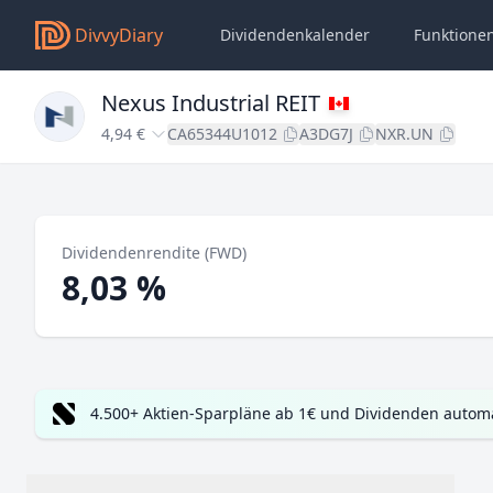
DivvyDiary
Dividendenkalender
Funktione
Nexus Industrial REIT
4,94 €
CA65344U1012
A3DG7J
NXR.UN
Dividendenrendite (FWD)
8,03 %
4.500+ Aktien-Sparpläne ab 1€ und Dividenden automa