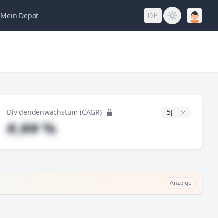
DE
Mein
Depot
ng
CAGR Jahre
Dividendenwachstum (CAGR)
#,## %
Anzeige