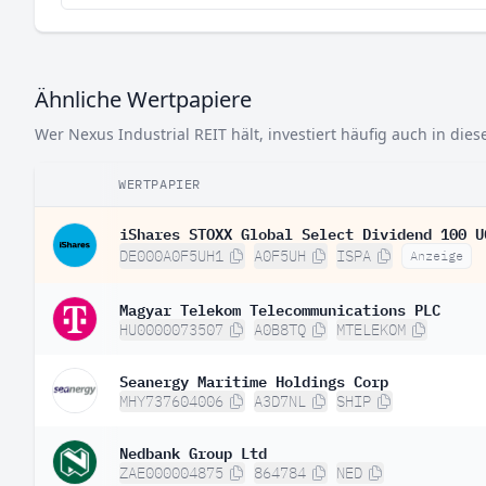
Ähnliche Wertpapiere
Wer Nexus Industrial REIT hält, investiert häufig auch in die
WERTPAPIER
iShares STOXX Global Select Dividend 100 U
DE000A0F5UH1
A0F5UH
ISPA
Anzeige
Magyar Telekom Telecommunications PLC
HU0000073507
A0B8TQ
MTELEKOM
Seanergy Maritime Holdings Corp
MHY737604006
A3D7NL
SHIP
Nedbank Group Ltd
ZAE000004875
864784
NED