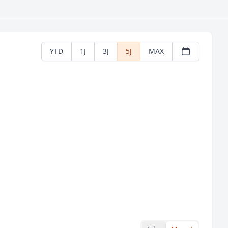
YTD
1J
3J
5J
MAX