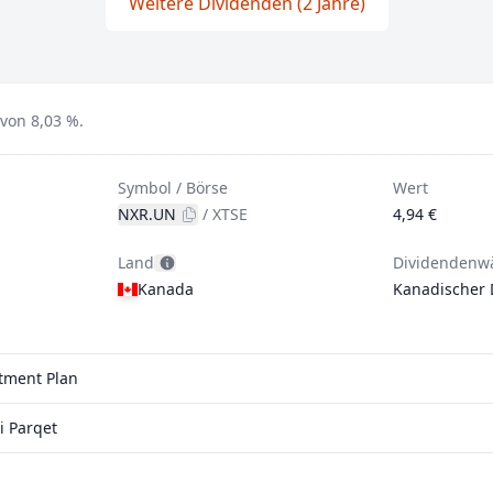
Weitere Dividenden (2 Jahre)
 von 8,03 %.
Symbol / Börse
Wert
NXR.UN
/
XTSE
4,94 €
Land
Dividendenw
Kanada
Kanadischer 
stment Plan
i Parqet