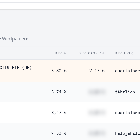
se Wertpapiere.
DIV.%
DIV.CAGR 5J
DIV.FREQ.
CITS ETF (DE)
3,80 %
7,17 %
quartalswe
5,74 %
#,## %
jährlich
8,27 %
#,## %
quartalswe
7,33 %
#,## %
halbjährli