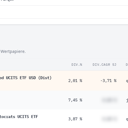
 Wertpapiere.
DIV.%
DIV.CAGR 5J
D
ed UCITS ETF USD (Dist)
2,01 %
-3,71 %
7,45 %
#,## %
tocrats UCITS ETF
3,87 %
#,## %