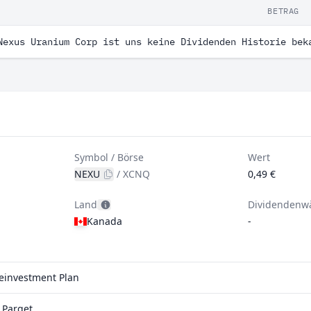
BETRAG
Nexus Uranium Corp ist uns keine Dividenden Historie bek
Symbol / Börse
Wert
NEXU
/
XCNQ
0,49 €
Land
Dividendenw
Kanada
-
Reinvestment Plan
 Parqet