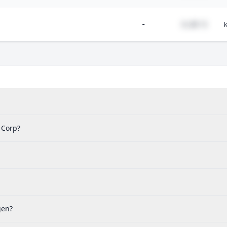
-
#,## %
 Corp?
gen?