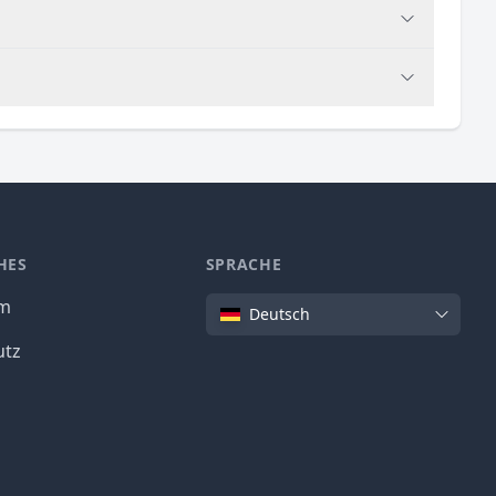
HES
SPRACHE
Sprache
um
Deutsch
utz