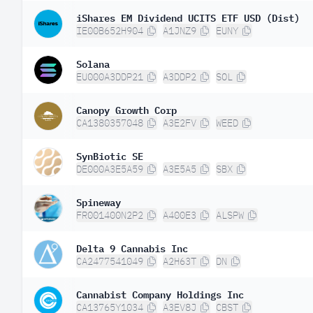
iShares EM Dividend UCITS ETF USD (Dist)
IE00B652H904
A1JNZ9
EUNY
Solana
EU000A3DDP21
A3DDP2
SOL
Canopy Growth Corp
CA1380357048
A3E2FV
WEED
SynBiotic SE
DE000A3E5A59
A3E5A5
SBX
Spineway
FR001400N2P2
A400E3
ALSPW
Delta 9 Cannabis Inc
CA2477541049
A2H63T
DN
Cannabist Company Holdings Inc
CA13765Y1034
A3EV8J
CBST