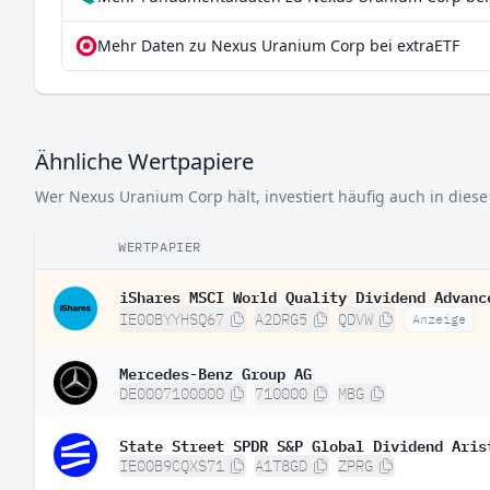
Mehr Daten zu Nexus Uranium Corp bei extraETF
Ähnliche Wertpapiere
Wer Nexus Uranium Corp hält, investiert häufig auch in diese
WERTPAPIER
iShares MSCI World Quality Dividend Advanc
IE00BYYHSQ67
A2DRG5
QDVW
Anzeige
Mercedes-Benz Group AG
DE0007100000
710000
MBG
State Street SPDR S&P Global Dividend Aris
IE00B9CQXS71
A1T8GD
ZPRG