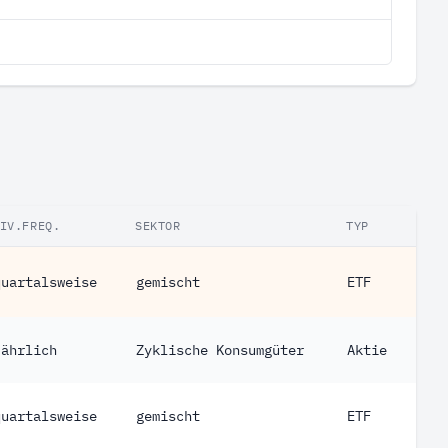
IV.FREQ.
SEKTOR
TYP
quartalsweise
gemischt
ETF
jährlich
Zyklische Konsumgüter
Aktie
quartalsweise
gemischt
ETF