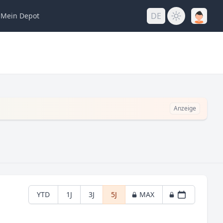
DE
Mein
Depot
Anzeige
YTD
1J
3J
5J
MAX