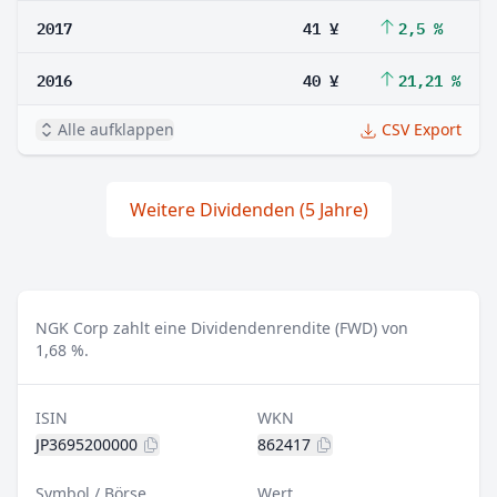
2017
41 ¥
2,5 %
2016
40 ¥
21,21 %
Alle aufklappen
CSV Export
Weitere Dividenden (5 Jahre)
NGK Corp zahlt eine Dividendenrendite (FWD) von
1,68 %.
ISIN
WKN
JP3695200000
862417
Symbol / Börse
Wert