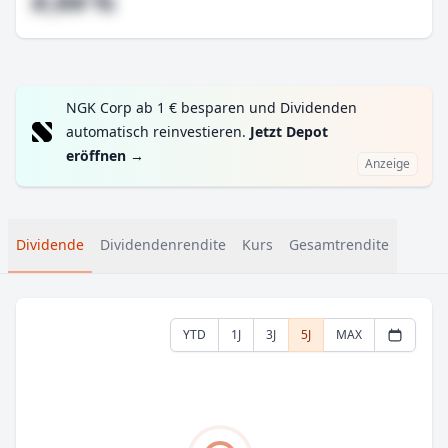
#,## %
NGK Corp ab 1 € besparen und Dividenden
automatisch reinvestieren.
Jetzt Depot
eröffnen
→
Anzeige
Dividende
Dividendenrendite
Kurs
Gesamtrendite
YTD
1J
3J
5J
MAX