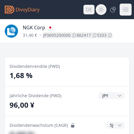
DivvyDiary
DE
NGK Corp
31,40 €
JP3695200000
862417
5333
Dividendenrendite (FWD)
1,68 %
Dividendenwähr
Jährliche Dividende (FWD)
96,00 ¥
CAGR Jahre
Dividendenwachstum (CAGR)