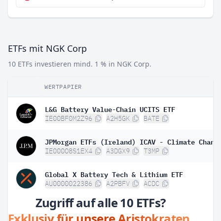
ETFs mit NGK Corp
10 ETFs investieren mind. 1 % in NGK Corp.
WERTPAPIER
L&G Battery Value-Chain UCITS ETF
IE00BF0M2Z96
A2H5GK
BATE
IE000O8S1EX4
A3DGX9
T3MP
Global X Battery Tech & Lithium ETF
AU0000022386
A2PBFV
ACDC
Zugriff auf alle 10 ETFs?
Exklusiv für unsere Aristokraten.