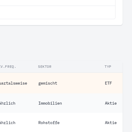
IV.FREQ.
SEKTOR
TYP
uartalsweise
gemischt
ETF
ährlich
Immobilien
Aktie
ährlich
Rohstoffe
Aktie