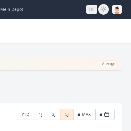
DE
Mein
Depot
Anzeige
YTD
1J
3J
5J
MAX