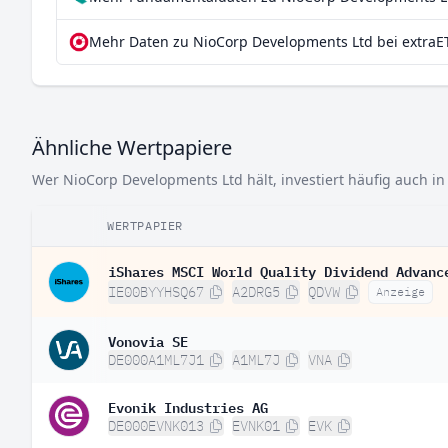
Mehr Daten zu NioCorp Developments Ltd bei extraE
Ähnliche Wertpapiere
Wer NioCorp Developments Ltd hält, investiert häufig auch in
WERTPAPIER
iShares MSCI World Quality Dividend Advanc
IE00BYYHSQ67
A2DRG5
QDVW
Anzeige
Vonovia SE
DE000A1ML7J1
A1ML7J
VNA
Evonik Industries AG
DE000EVNK013
EVNK01
EVK