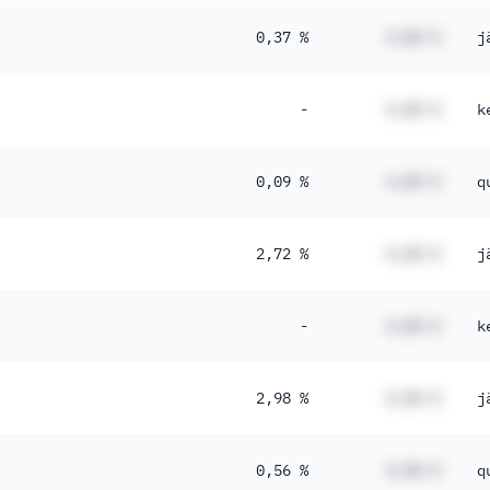
0,37 %
#,## %
j
-
#,## %
k
0,09 %
#,## %
q
2,72 %
#,## %
j
-
#,## %
k
2,98 %
#,## %
j
0,56 %
#,## %
q