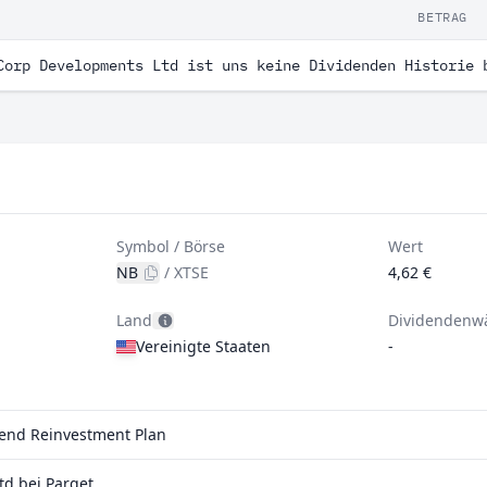
BETRAG
Corp Developments Ltd ist uns keine Dividenden Historie 
Symbol / Börse
Wert
NB
/
XTSE
4,62 €
Land
Dividendenw
Vereinigte Staaten
-
dend Reinvestment Plan
d bei Parqet