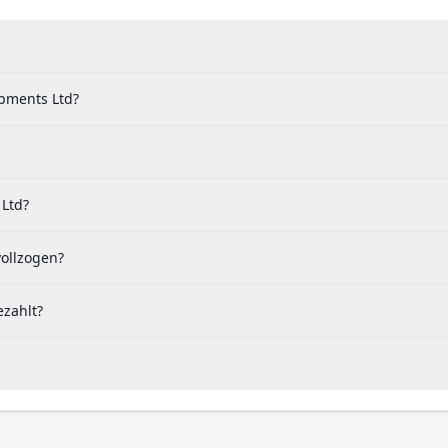
opments Ltd?
 Ltd?
vollzogen?
ezahlt?