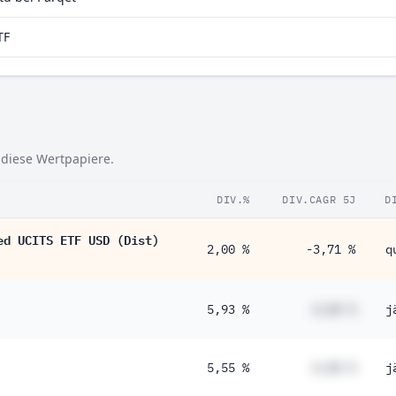
TF
 diese Wertpapiere.
DIV.%
DIV.CAGR 5J
D
ed UCITS ETF USD (Dist)
2,00 %
-3,71 %
q
5,93 %
#,## %
j
5,55 %
#,## %
j