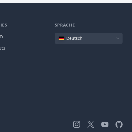
HES
SPRACHE
Sprache
um
Deutsch
utz
Instagram
X
YouTube
GitHub