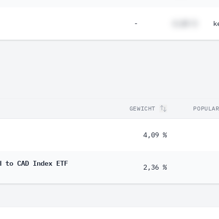
-
#,## %
k
GEWICHT
POPULA
4,09 %
d to CAD Index ETF
2,36 %