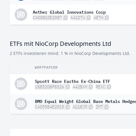
Aether Global Innovations Corp
CA00810E2087
A41DTU
AETH
ETFs mit NioCorp Developments Ltd
2 ETFs investieren mind. 1 % in NioCorp Developments Ltd.
WERTPAPIER
Sprott Rare Earths Ex-China ETF
US85208P8326
A42BXH
REXC
BMO Equal Weight Global Base Metals Hedge
CA05584E2015
A118J5
ZMT