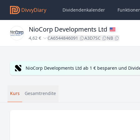
DivvyDiary
Dividendenkalender
Funktione
NioCorp Developments Ltd
4,62 €
CA6544846091
A3D7SC
NB
NioCorp Developments Ltd ab 1 € besparen und Divid
Kurs
Gesamtrendite