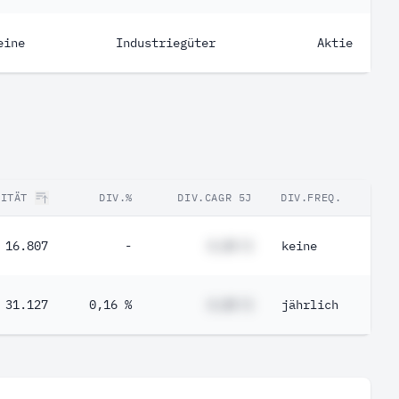
eine
Industriegüter
Aktie
RITÄT
DIV.%
DIV.CAGR 5J
DIV.FREQ.
16.807
-
#,## %
keine
31.127
0,16 %
#,## %
jährlich