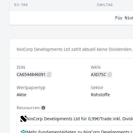
EX-TAG
ZAHLTAG
Für Nio
NioCorp Developments Ltd zahlt aktuell keine Dividenden.
ISIN
WKN
CA6544846091
A3D7SC
Wertpapiertyp
Sektor
Aktie
Rohstoffe
Ressourcen
NioCorp Developments Ltd für 0,99€/Trade inkl. Divi
Mehr Fundamentaldaten zu NioCorp Developments Lt