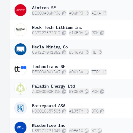
Aixtron SE
DE000A0WMPJ6
A0WMPJ
AIXA
Rock Tech Lithium Inc
CA77273P2017
A1XF0V
RCK
Hecla Mining Co
US4227041062
854693
HL
technotrans SE
DE000A0XYGA7
A0XYGA
TTR1
Paladin Energy Ltd
AU000000PDN8
890889
PDN
Borregaard ASA
NO0010657505
A1J5TM
BRG
WisdomTree Inc
US97717P1049
A0F61X
WT