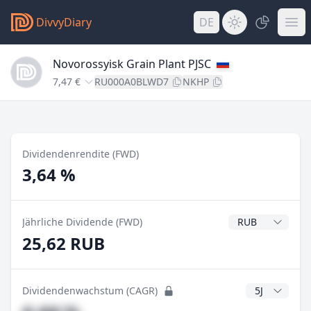
DivvyDiary
DE
Novorossyisk Grain Plant PJSC
7,47 €
RU000A0BLWD7
NKHP
Dividendenrendite (FWD)
3,64 %
Dividendenwähr
Jährliche Dividende (FWD)
25,62 RUB
CAGR Jahre
Dividendenwachstum (CAGR)