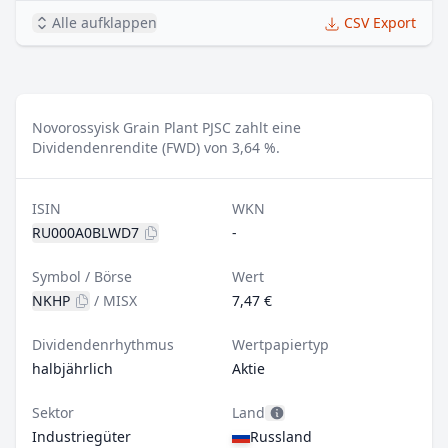
Alle aufklappen
CSV Export
Novorossyisk Grain Plant PJSC zahlt eine
Dividendenrendite (FWD) von 3,64 %.
ISIN
WKN
RU000A0BLWD7
-
Symbol / Börse
Wert
NKHP
/
MISX
7,47 €
Dividendenrhythmus
Wertpapiertyp
halbjährlich
Aktie
Sektor
Land
Industriegüter
Russland