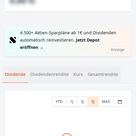
#,## %
4.500+ Aktien-Sparpläne ab 1€ und Dividenden
automatisch reinvestieren.
Jetzt Depot
eröffnen
→
Anzeige
Dividende
Dividendenrendite
Kurs
Gesamtrendite
YTD
1J
3J
5J
MAX