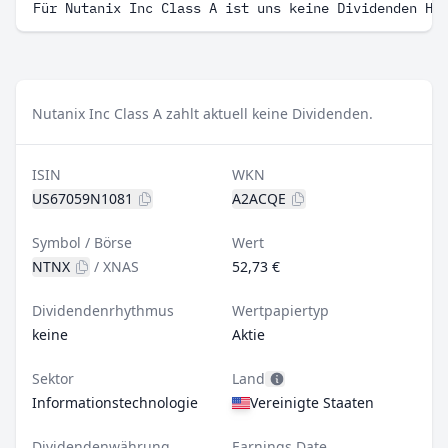
Für Nutanix Inc Class A ist uns keine Dividenden Hi
Nutanix Inc Class A zahlt aktuell keine Dividenden.
ISIN
WKN
US67059N1081
A2ACQE
Symbol / Börse
Wert
NTNX
/
XNAS
52,73 €
Dividendenrhythmus
Wertpapiertyp
keine
Aktie
Sektor
Land
Informationstechnologie
Vereinigte Staaten
Dividendenwährung
Earnings Date