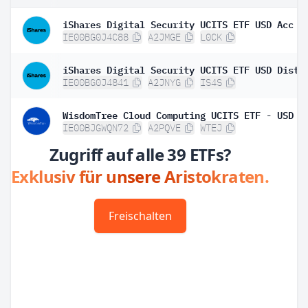
iShares Digital Security UCITS ETF USD Acc
IE00BG0J4C88
A2JMGE
L0CK
iShares Digital Security UCITS ETF USD Dist
IE00BG0J4841
A2JNYG
IS4S
WisdomTree Cloud Computing UCITS ETF - USD A
IE00BJGWQN72
A2PQVE
WTEJ
Zugriff auf alle 39 ETFs?
Exklusiv für unsere Aristokraten.
Freischalten