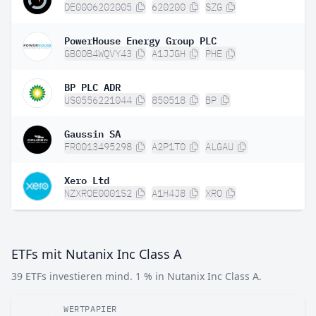
DE0006202005
620200
SZG
PowerHouse Energy Group PLC
GB00B4WQVY43
A1JJGH
PHE
BP PLC ADR
US0556221044
850518
BP
Gaussin SA
FR0013495298
A2P1T0
ALGAU
Xero Ltd
NZXROE0001S2
A1H4J8
XRO
ETFs mit Nutanix Inc Class A
39 ETFs investieren mind. 1 % in Nutanix Inc Class A.
WERTPAPIER