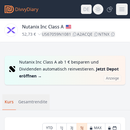
DivvyDiary
DE
Nutanix Inc Class A
52,73 €
US67059N1081
A2ACQE
NTNX
Nutanix Inc Class A ab 1 € besparen und
Dividenden automatisch reinvestieren.
Jetzt Depot
eröffnen
→
Anzeige
Kurs
Gesamtrendite
YTD
1J
3J
5J
MAX