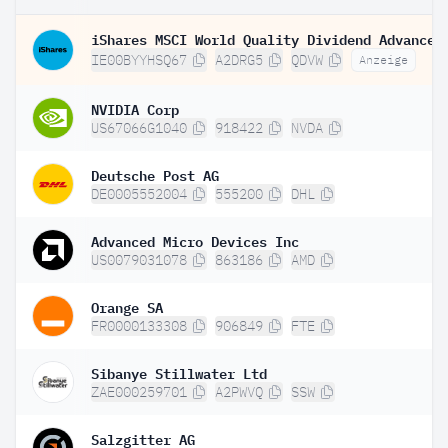
IE00BYYHSQ67
A2DRG5
QDVW
Anzeige
NVIDIA Corp
US67066G1040
918422
NVDA
Deutsche Post AG
DE0005552004
555200
DHL
Advanced Micro Devices Inc
US0079031078
863186
AMD
Orange SA
FR0000133308
906849
FTE
Sibanye Stillwater Ltd
ZAE000259701
A2PWVQ
SSW
Salzgitter AG