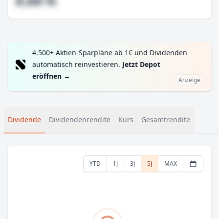
#,## %
4.500+ Aktien-Sparpläne ab 1€ und Dividenden
automatisch reinvestieren.
Jetzt Depot
eröffnen
→
Anzeige
Dividende
Dividendenrendite
Kurs
Gesamtrendite
YTD
1J
3J
5J
MAX