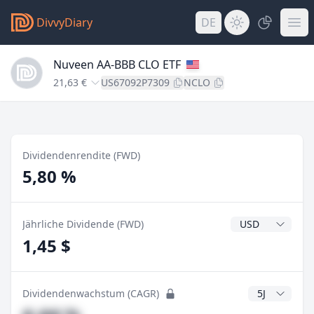
DivvyDiary
DE
Nuveen AA-BBB CLO ETF
21,63 €
US67092P7309
NCLO
Dividendenrendite (FWD)
5,80 %
Dividendenwähr
Jährliche Dividende (FWD)
1,45 $
CAGR Jahre
Dividendenwachstum (CAGR)