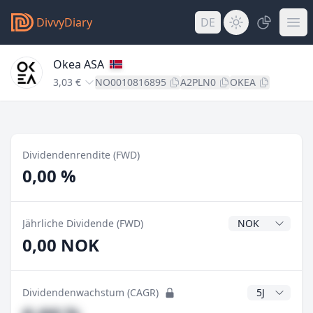
DivvyDiary
DE
Okea ASA
3,03 €
NO0010816895
A2PLN0
OKEA
Dividendenrendite (FWD)
0,00 %
Dividendenwähru
Jährliche Dividende (FWD)
0,00 NOK
CAGR Jahre
Dividendenwachstum (CAGR)