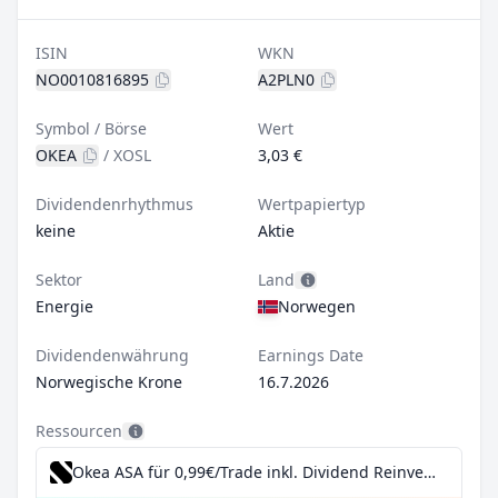
ISIN
WKN
NO0010816895
A2PLN0
Symbol / Börse
Wert
OKEA
/
XOSL
3,03 €
Dividendenrhythmus
Wertpapiertyp
keine
Aktie
Sektor
Land
Energie
Norwegen
Dividendenwährung
Earnings Date
Norwegische Krone
16.7.2026
Ressourcen
Okea ASA für 0,99€/Trade inkl. Dividend Reinvestment Plan