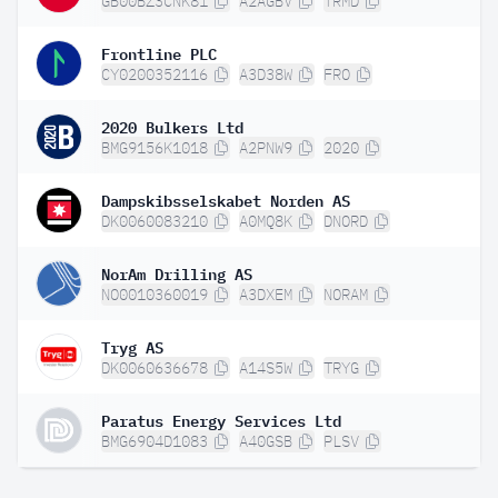
GB00BZ3CNK81
A2AGBV
TRMD
Frontline PLC
CY0200352116
A3D38W
FRO
2020 Bulkers Ltd
BMG9156K1018
A2PNW9
2020
Dampskibsselskabet Norden AS
DK0060083210
A0MQ8K
DNORD
NorAm Drilling AS
NO0010360019
A3DXEM
NORAM
Tryg AS
DK0060636678
A14S5W
TRYG
Paratus Energy Services Ltd
BMG6904D1083
A40GSB
PLSV