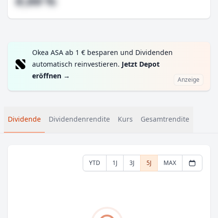
#,## %
Okea ASA ab 1 € besparen und Dividenden
automatisch reinvestieren.
Jetzt Depot
eröffnen
→
Anzeige
Dividende
Dividendenrendite
Kurs
Gesamtrendite
YTD
1J
3J
5J
MAX