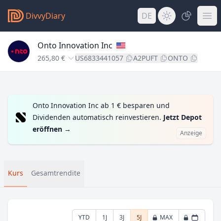
DivvyDiary
DE
Onto Innovation Inc
265,80 €
US6833441057
A2PUFT
ONTO
Onto Innovation Inc ab 1 € besparen und
Dividenden automatisch reinvestieren.
Jetzt Depot
eröffnen
→
Anzeige
Kurs
Gesamtrendite
YTD
1J
3J
5J
MAX