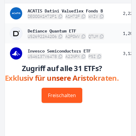
ACATIS Datini Valueflex Fonds B
2,22 
DE000A1H72F1
A1H72F
WXIV
Defiance Quantum ETF
1,20 
US26922A4206
A2P0WV
QTUM
Invesco Semiconductors ETF
3,12 
US46137V6478
A2JNPX
PSI
Zugriff auf alle 31 ETFs?
Exklusiv für unsere Aristokraten.
Freischalten