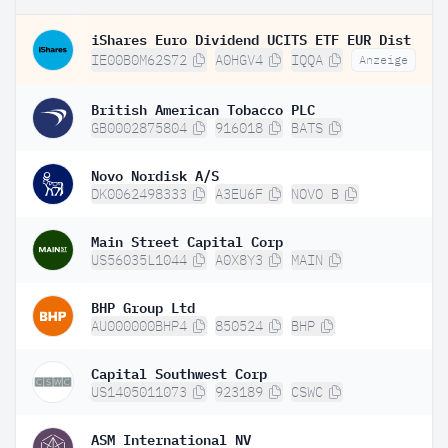
iShares Euro Dividend UCITS ETF EUR Dist
IE00B0M62S72
A0HGV4
IQQA
Anzeige
British American Tobacco PLC
GB0002875804
916018
BATS
Novo Nordisk A/S
DK0062498333
A3EU6F
NOVO B
Main Street Capital Corp
US56035L1044
A0X8Y3
MAIN
BHP Group Ltd
AU000000BHP4
850524
BHP
Capital Southwest Corp
US1405011073
923189
CSWC
ASM International NV