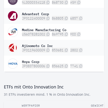
NL0000334118
868730
ASM
Advantest Corp
JP3122400009
868805
6857
Modine Manufacturing Co
US6078281002
869795
MOD
Ajinomoto Co Inc
JP3119600009
853681
2802
Hoya Corp
JP3837800006
856625
7741
ETFs mit Onto Innovation Inc
31 ETFs investieren mind. 1 % in Onto Innovation Inc.
WERTPAPIER
GEWICHT