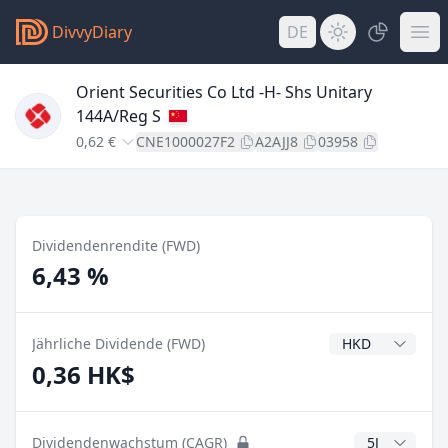
DivvyDiary
DE
Orient Securities Co Ltd -H- Shs Unitary
144A/Reg S
0,62 €
CNE1000027F2
A2AJJ8
03958
Dividendenrendite (FWD)
6,43 %
Dividendenwähr
Jährliche Dividende (FWD)
0,36 HK$
CAGR Jahre
Dividendenwachstum (CAGR)