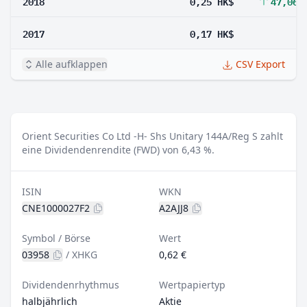
2018
0,25 HK$
47,06 
2017
0,17 HK$
Alle aufklappen
CSV Export
Orient Securities Co Ltd -H- Shs Unitary 144A/Reg S zahlt
eine Dividendenrendite (FWD) von 6,43 %.
ISIN
WKN
CNE1000027F2
A2AJJ8
Symbol / Börse
Wert
03958
/
XHKG
0,62 €
Dividendenrhythmus
Wertpapiertyp
halbjährlich
Aktie