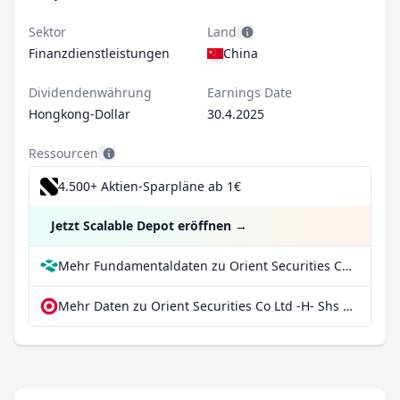
Sektor
Land
Finanzdienstleistungen
China
Dividendenwährung
Earnings Date
Hongkong-Dollar
30.4.2025
Ressourcen
4.500+ Aktien-Sparpläne ab 1€
Jetzt Scalable Depot eröffnen
→
Mehr Fundamentaldaten zu Orient Securities Co Ltd -H- Shs Unitary 144A/Reg S bei Parqet
Mehr Daten zu Orient Securities Co Ltd -H- Shs Unitary 144A/Reg S bei extraETF