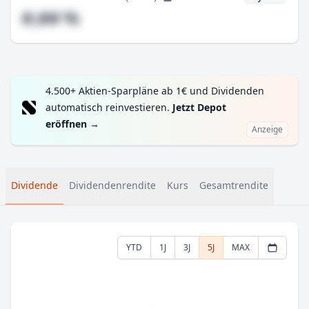
#,## %
4.500+ Aktien-Sparpläne ab 1€ und Dividenden
automatisch reinvestieren.
Jetzt Depot
eröffnen
→
Anzeige
Dividende
Dividendenrendite
Kurs
Gesamtrendite
YTD
1J
3J
5J
MAX