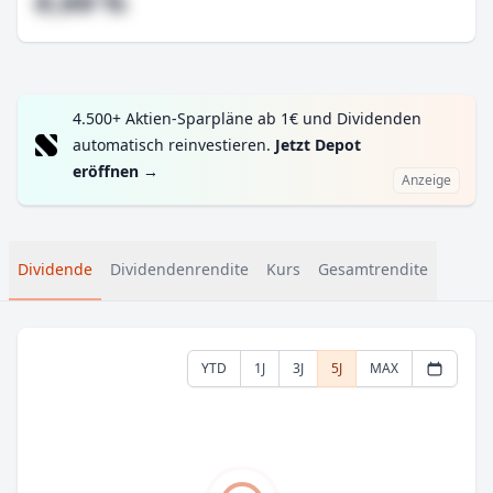
#,## %
4.500+ Aktien-Sparpläne ab 1€ und Dividenden
automatisch reinvestieren.
Jetzt Depot
eröffnen
→
Anzeige
Dividende
Dividendenrendite
Kurs
Gesamtrendite
YTD
1J
3J
5J
MAX