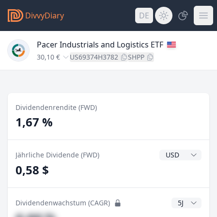
DivvyDiary
DE
Pacer Industrials and Logistics ETF
30,10 €
US69374H3782
SHPP
Dividendenrendite (FWD)
1,67 %
Dividendenwähr
Jährliche Dividende (FWD)
0,58 $
CAGR Jahre
Dividendenwachstum (CAGR)