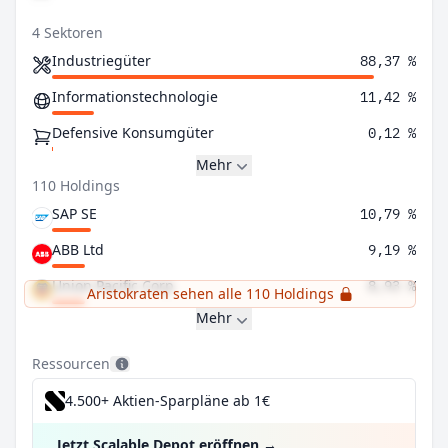
4 Sektoren
Industriegüter
88,37 %
Informationstechnologie
11,42 %
Defensive Konsumgüter
0,12 %
Mehr
110 Holdings
SAP SE
10,79 %
ABB Ltd
9,19 %
Union Pacific Corp
8,93 %
Aristokraten sehen alle 110 Holdings
Mehr
Ressourcen
4.500+ Aktien-Sparpläne ab 1€
Jetzt Scalable Depot eröffnen
→