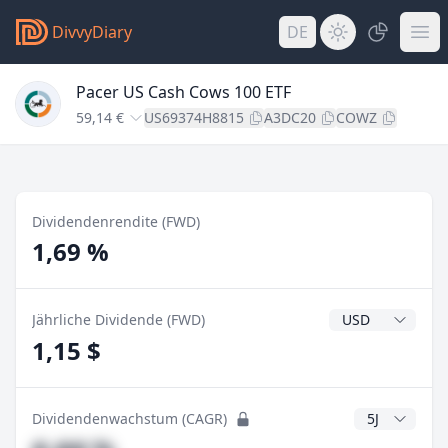
DivvyDiary
DE
Pacer US Cash Cows 100 ETF
59,14 €
US69374H8815
A3DC20
COWZ
Dividendenrendite (FWD)
1,69 %
Dividendenwähr
Jährliche Dividende (FWD)
1,15 $
CAGR Jahre
Dividendenwachstum (CAGR)