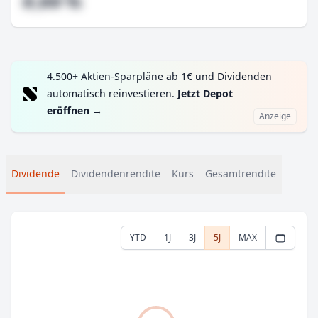
#,## %
4.500+ Aktien-Sparpläne ab 1€ und Dividenden
automatisch reinvestieren.
Jetzt Depot
eröffnen
→
Anzeige
Dividende
Dividendenrendite
Kurs
Gesamtrendite
YTD
1J
3J
5J
MAX