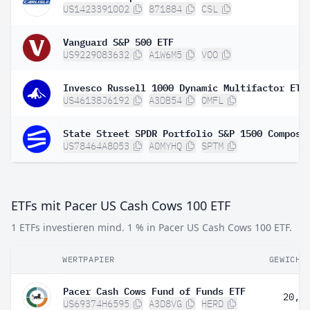
US1423391002
871884
CSL
Vanguard S&P 500 ETF
US9229083632
A1W6M5
VOO
Invesco Russell 1000 Dynamic Multifactor ETF
US46138J6192
A3DB54
OMFL
US78464A8053
A0MYHQ
SPTM
ETFs mit Pacer US Cash Cows 100 ETF
1 ETFs investieren mind. 1 % in Pacer US Cash Cows 100 ETF.
WERTPAPIER
GEWICHT
Pacer Cash Cows Fund of Funds ETF
20,1
US69374H6595
A3D8VG
HERD