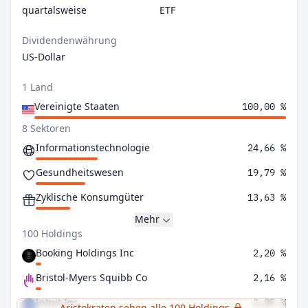
quartalsweise
ETF
Dividendenwährung
US-Dollar
1 Land
Vereinigte Staaten
100,00 %
8 Sektoren
Informationstechnologie
24,66 %
Gesundheitswesen
19,79 %
Zyklische Konsumgüter
13,63 %
Mehr
100 Holdings
Booking Holdings Inc
2,20 %
Bristol-Myers Squibb Co
2,16 %
Intuit Inc
2,05 %
Aristokraten sehen alle 100 Holdings