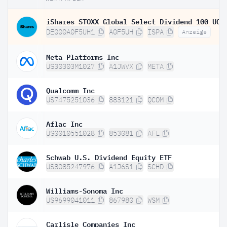
DE000A0F5UH1
A0F5UH
ISPA
Anzeige
Meta Platforms Inc
US30303M1027
A1JWVX
META
Qualcomm Inc
US7475251036
883121
QCOM
Aflac Inc
US0010551028
853081
AFL
Schwab U.S. Dividend Equity ETF
US8085247976
A1J6S1
SCHD
Williams-Sonoma Inc
US9699041011
867980
WSM
Carlisle Companies Inc